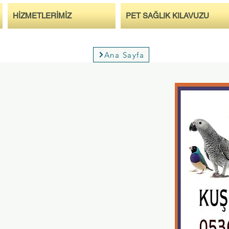
HİZMETLERİMİZ
PET SAĞLIK KILAVUZU
Ana Sayfa