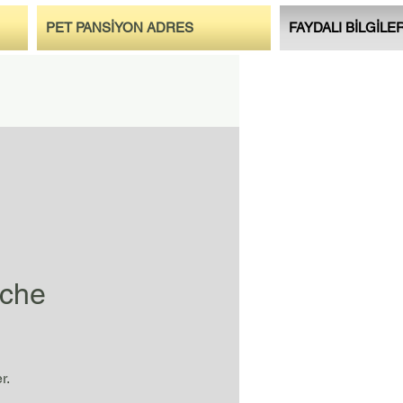
PET PANSİYON ADRES
FAYDALI BİLGİLE
ache
r.