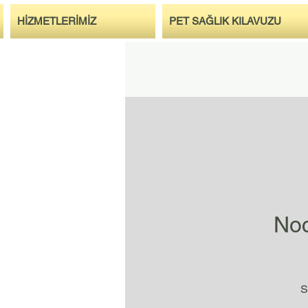
HİZMETLERİMİZ
PET SAĞLIK KILAVUZU
Noc
S