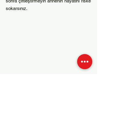
sonra çiftleştirmeyin annenin hayatını riske
sokarsınız.
Beslenme
Doberman için yaşamı boyunca
mükemmel kalitede bir köpek maması
beslemek çok önemlidir. Doberman
yavrusu, köpeğin yetiştiricisi veya