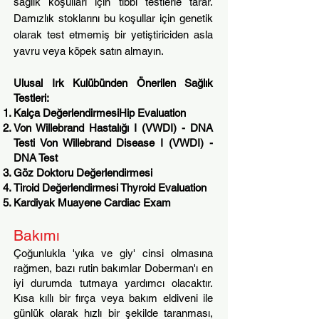
sağlık koşulları için tıbbi testlerle tarar.
Damızlık stoklarını bu koşullar için genetik
olarak test etmemiş bir yetiştiriciden asla
yavru veya köpek satın almayın.
Ulusal Irk Kulübünden Önerilen Sağlık
Testleri:
Kalça DeğerlendirmesiHip Evaluation
Von Willebrand Hastalığı I (VWDI) - DNA
Testi Von Willebrand Disease I (VWDI) -
DNA Test
Göz Doktoru Değerlendirmesi
Tiroid Değerlendirmesi Thyroid Evaluation
Kardiyak Muayene Cardiac Exam
Bakımı
Çoğunlukla 'yıka ve giy' cinsi olmasına
rağmen, bazı rutin bakımlar Doberman'ı en
iyi durumda tutmaya yardımcı olacaktır.
Kısa kıllı bir fırça veya bakım eldiveni ile
günlük olarak hızlı bir şekilde taranması,