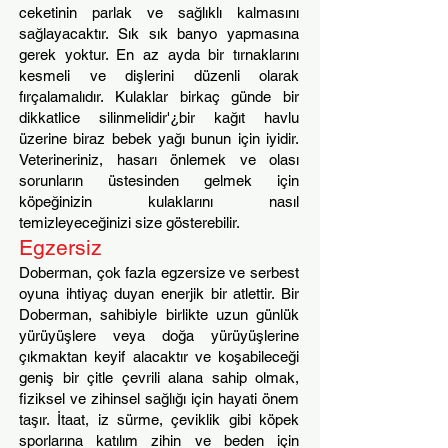
ceketinin parlak ve sağlıklı kalmasını
sağlayacaktır. Sık sık banyo yapmasına
gerek yoktur. En az ayda bir tırnaklarını
kesmeli ve dişlerini düzenli olarak
fırçalamalıdır. Kulaklar birkaç günde bir
dikkatlice silinmelidir'¿bir kağıt havlu
üzerine biraz bebek yağı bunun için iyidir.
Veterineriniz, hasarı önlemek ve olası
sorunların üstesinden gelmek için
köpeğinizin kulaklarını nasıl
temizleyeceğinizi size gösterebilir.
Egzersiz
Doberman, çok fazla egzersize ve serbest
oyuna ihtiyaç duyan enerjik bir atlettir. Bir
Doberman, sahibiyle birlikte uzun günlük
yürüyüşlere veya doğa yürüyüşlerine
çıkmaktan keyif alacaktır ve koşabileceği
geniş bir çitle çevrili alana sahip olmak,
fiziksel ve zihinsel sağlığı için hayati önem
taşır. İtaat, iz sürme, çevik
lik gibi köpek
sporlarına katılım zihin ve beden için