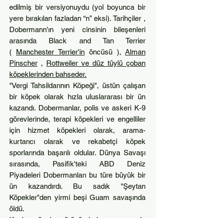
edilmiş bir versiyonuydu (yol boyunca bir
yere bırakılan fazladan “n” eksi). Tarihçiler ,
Dobermann'ın yeni cinsinin bileşenleri
arasında Black and Tan Terrier
(
Manchester Terrier'in
öncüsü ),
Alman
Pinscher
,
Rottweiler ve düz tüylü çoban
köpeklerinden bahseder.
"Vergi Tahsildarının Köpeği", üstün çalışan
bir köpek olarak hızla uluslararası bir ün
kazandı. Dobermanlar, polis ve askeri K-9
görevlerinde, terapi köpekleri ve engelliler
için hizmet köpekleri olarak, arama-
kurtarıcı olarak ve rekabetçi köpek
sporlarında başarılı oldular. Dünya Savaşı
sırasında, Pasifik'teki ABD Deniz
Piyadeleri Dobermanları bu türe büyük bir
ün kazandırdı. Bu sadık "Şeytan
Köpekler"den yirmi beşi Guam savaşında
öldü.