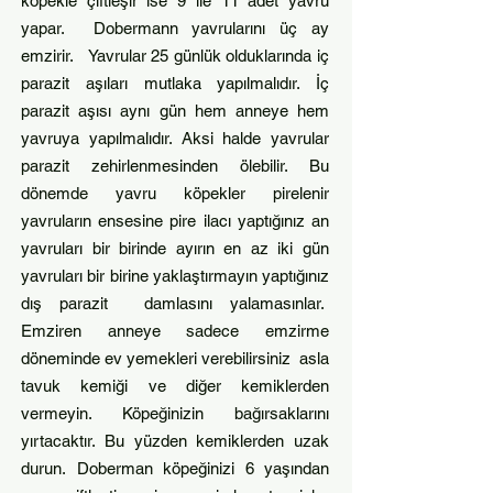
köpekle çiftleşir ise 9 ile 11 adet yavru
yapar. Dobermann yavrularını üç ay
emzirir. Yavrular 25 günlük olduklarında iç
parazit aşıl
arı mutlaka yapılmalıdır. İç
parazit aşısı aynı gün hem anneye hem
yavruya yapılmalıdır. Aksi halde yavrular
parazit zehirlenmesinden ölebilir. Bu
dönemde yavru köpekler pirelenir
yavruların ensesine pire ilacı yaptığınız an
yavruları bir birinde ayırın en az iki gün
yavruları bir birine yaklaştırmayın yaptığınız
dış parazit damlasını yalamasınlar.
Emziren anneye sadece emzirme
döneminde ev yemekleri verebilirsiniz asla
tavuk kemiği ve diğer kemiklerden
vermeyin. Köpeğinizin bağırsaklarını
yırtacaktır. Bu yüzden kemiklerden uzak
durun.
Doberman köpeğinizi 6 yaşından