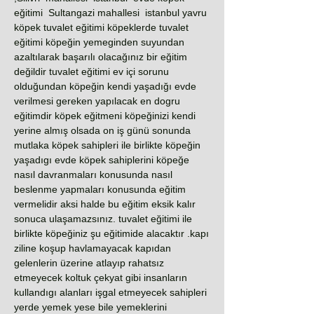
eğitimi Sultangazi mahallesi istanbul yavru
köpek tuvalet eğitimi köpeklerde tuvalet
eğitimi köpeğin yemeginden suyundan
azaltılarak başarılı olacağınız bir eğitim
değildir tuvalet eğitimi ev içi sorunu
olduğundan köpeğin kendi yaşadığı evde
verilmesi gereken yapılacak en dogru
eğitimdir köpek eğitmeni köpeğinizi kendi
yerine almış olsada on iş günü sonunda
mutlaka köpek sahipleri ile birlikte köpeğin
yaşadıgı evde köpek sahiplerini köpeğe
nasıl davranmaları konusunda nasıl
beslenme yapmaları konusunda eğitim
vermelidir aksi halde bu eğitim eksik kalır
sonuca ulaşamazsınız. tuvalet eğitimi ile
birlikte köpeğiniz şu eğitimide alacaktır .kapı
ziline koşup havlamayacak kapıdan
gelenlerin üzerine atlayıp rahatsız
etmeyecek koltuk çekyat gibi insanların
kullandıgı alanları işgal etmeyecek sahipleri
yerde yemek yese bile yemeklerini