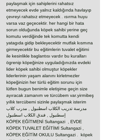
paylaşmak için sahiplerini rahatsız
etmeyecek evde yalnız kaldığında havlayıp
çevreyi rahatsız etmeyecek . ısırma huyu
varsa vaz geçecektir. her hangi bir hata
sorun olduğunda köpek sahibi yerine geç
komutu verdiğinde tek komutta kendi
yatagıda gidip bekleyecektir mutfak kısmına
girmeyecektir bu eğitimlerin tuvalet eğitimi
ile kesinlikle baglantısı vardır bu kuralları
ögrenip köpeğinize uyguladığınızda evdeki
lider köpek sahibi olmuştur köpekler
liderlerinin yaşam alanını kirletmezler
köpeğinizin her türlü eğitim sorunu için
lütfen bugun benimle eletişime geçin size
ayıracak zamanım ve türcübem var.yirmibeş
yıllık tercübemi sizinle paylaşmak isterim
مدرسة تدريب الكلاب اسطنبول , مدرب كلاب
إسطنبول , فندق الكلاب اسطنبول
KÖPEK EĞİTMENİ Sultangazi , EVDE
KÖPEK TUVALET EĞİTİMİ Sultangazi ,
KÖPEK EĞİTİM OKULU Sultangazi . köpek