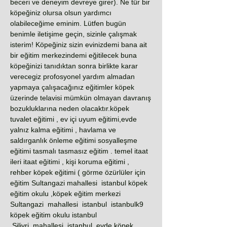
beceri ve deneyim devreye girer). Ne tür bir
köpeğiniz olursa olsun yardımcı
olabileceğime eminim. Lütfen bugün
benimle iletişime geçin, sizinle çalışmak
isterim! Köpeğiniz sizin evinizdemi bana ait
bir eğitim merkezindemi eğitilecek buna
köpeğinizi tanıdıktan sonra birlikte karar
verecegiz profosyonel yardım almadan
yapmaya çalışacağınız eğitimler köpek
üzerinde telavisi mümkün olmayan davranış
bozukluklarına neden olacaktır.köpek
tuvalet eğitimi , ev içi uyum eğitimi,evde
yalnız kalma eğitimi , havlama ve
saldırganlık önleme eğitimi sosyalleşme
eğitimi tasmalı tasmasız eğitim . temel itaat
ileri itaat eğitimi , kişi koruma eğitimi ,
rehber köpek eğitimi ( görme özürlüler için
eğitim Sultangazi mahallesi istanbul köpek
eğitim okulu ,köpek eğitim merkezi
Sultangazi mahallesi istanbul istanbulk9
köpek eğitim okulu istanbul
,Silivri mahallesi istanbul evde köpek