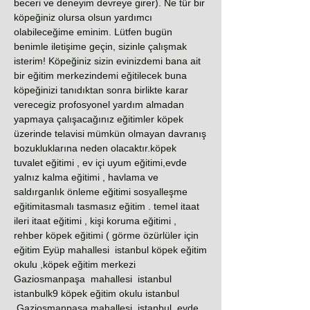
beceri ve deneyim devreye girer). Ne tür bir
köpeğiniz olursa olsun yardımcı
olabileceğime eminim. Lütfen bugün
benimle iletişime geçin, sizinle çalışmak
isterim! Köpeğiniz sizin evinizdemi bana ait
bir eğitim merkezindemi eğitilecek buna
köpeğinizi tanıdıktan sonra birlikte karar
verecegiz profosyonel yardım almadan
yapmaya çalışacağınız eğitimler köpek
üzerinde telavisi mümkün olmayan davranış
bozukluklarına neden olacaktır.köpek
tuvalet eğitimi , ev içi uyum eğitimi,evde
yalnız kalma eğitimi , havlama ve
saldırganlık önleme eğitimi sosyalleşme
eğitimitasmalı tasmasız eğitim . temel itaat
ileri itaat eğitimi , kişi koruma eğitimi ,
rehber köpek eğitimi ( görme özürlüler için
eğitim Eyüp mahallesi istanbul köpek eğitim
okulu ,köpek eğitim merkezi
Gaziosmanpaşa mahallesi istanbul
istanbulk9 köpek eğitim okulu istanbul
,Gaziosmanpaşa mahallesi istanbul evde