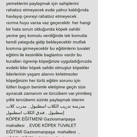
yemeklerini paylaşmak için sahiplerini
rahatsız etmeyecek evde yalnız kaldığında
havlayıp çevreyi rahatsız etmeyecek .
ısırma huyu varsa vaz geçecektir. her hangi
bir hata sorun olduğunda köpek sahibi
yerine geç komutu verdiğinde tek komutta
kendi yatagıda gidip bekleyecektir mutfak
kısmına girmeyecektir bu eğitimlerin tuvalet
eğitimi ile kesinlikle baglantısı vardır bu
kuralları ögrenip köpeğinize uyguladığınızda
evdeki lider köpek sahibi olmuştur köpekler
liderlerinin yaşam alanını kirletmezler
köpeğinizin her türlü eğitim sorunu için
lütfen bugun benimle eletişime geçin size
ayıracak zamanım ve türcübem var.yirmibeş
yıllık tercübemi sizinle paylaşmak isterim
مدرسة تدريب الكلاب اسطنبول , مدرب كلاب
إسطنبول , فندق الكلاب اسطنبول
KÖPEK EĞİTMENİ Gaziosmanpaşa
mahallesi , EVDE KÖPEK TUVALET
EĞİTİMİ Gaziosmanpaşa mahallesi ,