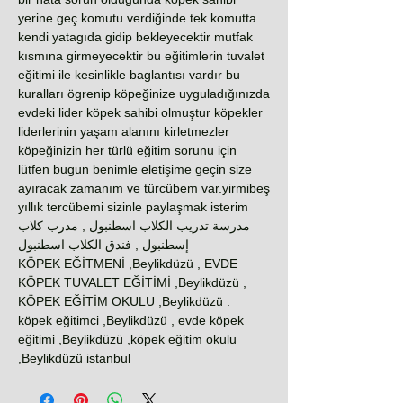
yerine geç komutu verdiğinde tek komutta
kendi yatagıda gidip bekleyecektir mutfak
kısmına girmeyecektir bu eğitimlerin tuvalet
eğitimi ile kesinlikle baglantısı vardır bu
kuralları ögrenip köpeğinize uyguladığınızda
evdeki lider köpek sahibi olmuştur köpekler
liderlerinin yaşam alanını kirletmezler
köpeğinizin her türlü eğitim sorunu için
lütfen bugun benimle eletişime geçin size
ayıracak zamanım ve türcübem var.yirmibeş
yıllık tercübemi sizinle paylaşmak isterim
مدرسة تدريب الكلاب اسطنبول , مدرب كلاب
إسطنبول , فندق الكلاب اسطنبول
KÖPEK EĞİTMENİ ,Beylikdüzü , EVDE
KÖPEK TUVALET EĞİTİMİ ,Beylikdüzü ,
KÖPEK EĞİTİM OKULU ,Beylikdüzü .
köpek eğitimci ,Beylikdüzü , evde köpek
eğitimi ,Beylikdüzü ,köpek eğitim okulu
,Beylikdüzü istanbul