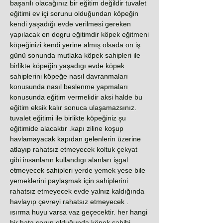
başarılı olacağınız bir eğitim değildir tuvalet
eğitimi ev içi sorunu olduğundan köpeğin
kendi yaşadığı evde verilmesi gereken
yapılacak en dogru eğitimdir köpek eğitmeni
köpeğinizi kendi yerine almış olsada on iş
günü sonunda mutlaka köpek sahipleri ile
birlikte köpeğin yaşadıgı evde köpek
sahiplerini köpeğe nasıl davranmaları
konusunda nasıl beslenme yapmaları
konusunda eğitim vermelidir aksi halde bu
eğitim eksik kalır sonuca ulaşamazsınız.
tuvalet eğitimi ile birlikte köpeğiniz şu
eğitimide alacaktır .kapı ziline koşup
havlamayacak kapıdan gelenlerin üzerine
atlayıp rahatsız etmeyecek koltuk çekyat
gibi insanların kullandıgı alanları işgal
etmeyecek sahipleri yerde yemek yese bile
yemeklerini paylaşmak için sahiplerini
rahatsız etmeyecek evde yalnız kaldığında
havlayıp çevreyi rahatsız etmeyecek .
ısırma huyu varsa vaz geçecektir. her hangi
bir hata sorun olduğunda köpek sahibi