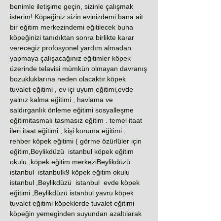
benimle iletişime geçin, sizinle çalışmak
isterim! Köpeğiniz sizin evinizdemi bana ait
bir eğitim merkezindemi eğitilecek buna
köpeğinizi tanıdıktan sonra birlikte karar
verecegiz profosyonel yardım almadan
yapmaya çalışacağınız eğitimler köpek
üzerinde telavisi mümkün olmayan davranış
bozukluklarına neden olacaktır.köpek
tuvalet eğitimi , ev içi uyum eğitimi,evde
yalnız kalma eğitimi , havlama ve
saldırganlık önleme eğitimi sosyalleşme
eğitimitasmalı tasmasız eğitim . temel itaat
ileri itaat eğitimi , kişi koruma eğitimi ,
rehber köpek eğitimi ( görme özürlüler için
eğitim,Beylikdüzü istanbul köpek eğitim
okulu ,köpek eğitim merkeziBeylikdüzü
istanbul istanbulk9 köpek eğitim okulu
istanbul ,Beylikdüzü istanbul evde köpek
eğitimi ,Beylikdüzü istanbul yavru köpek
tuvalet eğitimi köpeklerde tuvalet eğitimi
köpeğin yemeginden suyundan azaltılarak