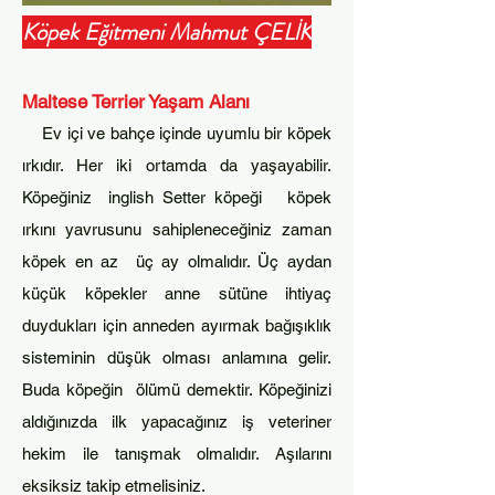
Köpek Eğitmeni Mahmut ÇELİK
Maltese Terrier
Yaşam Alanı
Ev iç
i ve b
ahç
e i
çinde uyumlu bir köpek
ırkıdır. Her iki
ortamda da yaşayabilir.
Köpeğiniz inglish Setter köpeği köpek
ırkını yavr
usunu
sa
hiplenec
eğiniz zaman
köpek en az üç ay olmalıdır. Üç aydan
küçük köpekler anne sütüne ihtiyaç
duydukları için anneden
ayırmak bağışıklık
sisteminin düşük olması
anlamına gelir.
Buda köpeğin
ölümü demektir. K
öpeğinizi
aldığınızda ilk yapac
ağınız iş veteriner
hekim ile tanışmak olmalıdır. Aşılarını
eksiksiz takip etmelisiniz.