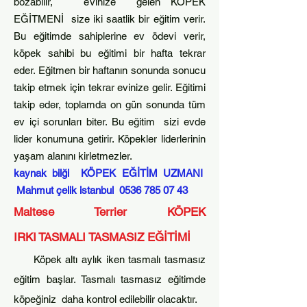
bozabilir, evinize gelen KÖPEK
EĞİTMENİ size iki saatlik bir eğitim verir.
Bu eğitimde sahiplerine ev ödevi verir,
köpek sahibi bu eğitimi bir hafta
tekrar
eder. Eğitmen bir haftanın sonunda sonucu
takip etmek için tekrar evinize gelir. Eğitimi
takip eder, toplamda on gün sonunda tüm
ev içi sorunları biter. Bu eğitim sizi evde
lider k
onumuna getirir. Köpekler liderlerinin
yaşam alanını kirletmezler.​
kaynak bilği KÖPEK EĞİTİM UZMANI
Mahmut çelik istanbul
0536 785 07 43
Maltese Terrier
KÖPEK
IRKI
T
ASMALI TASMASIZ EĞİTİMİ
Köpek altı aylık iken tasmalı tasmasız
eğitim başlar. Tasmalı tasmasız eğitimde
köpeğiniz daha kontrol edilebilir olacaktır.