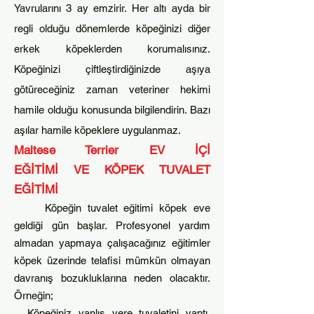
Yavrularını 3 ay emzirir. Her altı ayda bir
regli olduğu dönemlerde köpeğinizi diğer
erkek köpeklerden korumalısınız.
Köpeğinizi çiftleştirdiğinizde aşıya
götüreceğiniz zaman veteriner hekimi
hamile olduğu konusunda bilgilendirin. Bazı
aşılar hamile köpeklere uygulanmaz.
Maltese Terrier
EV İÇİ
EĞİTİMİ
VE
KÖPEK TUVALET
EĞİTİMİ
Köpeğin tuvalet eğitimi köp
ek eve
geldiği gün başlar. Profesyonel yardım
almadan yapmaya çalışacağınız eğitimler
köpek üzerinde telafisi mümkün olmayan
davranış bozukluklarına neden olacaktır.
Örneğin;
Köpeğiniz yanlış yere t
uvalet
ini yaptı.