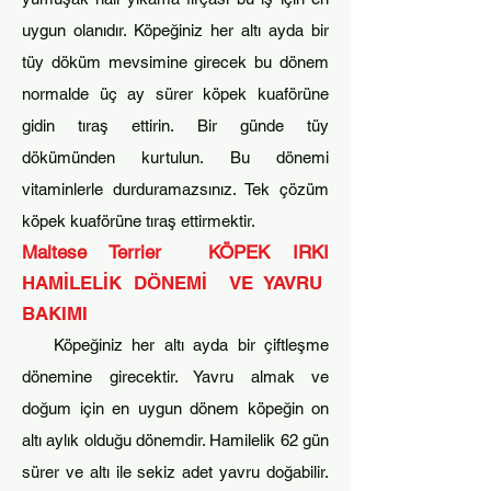
uygun olanıdır. Köpeğiniz her altı ayda bir
tüy döküm mevsimine girecek bu dönem
n
ormalde üç ay sürer köpek kuaförüne
gidin tıraş ettirin. Bir günde tüy
dökümünden kurtulun. Bu dönemi
vitaminlerle durduramazsınız. Tek çözüm
köpek kuaförüne tıraş ettirmektir.
Maltese Terrier KÖPEK IRKI
HA
MİLELİK DÖNEMİ VE YAVRU
BAKIMI
Köpeğiniz her altı ayda bir çiftleşme
dönemine girecektir. Yavru almak ve
doğum için en uygun dönem köpeğin on
altı aylık olduğu dön
emdir.
Hamilelik 62 gün
sürer ve altı ile sekiz adet yavru doğabilir.