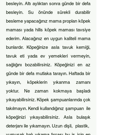
besleyin. Altı aylıktan sonra günde bir defa
besleyin. Su önünde sürekli durabilir
besleme yapacağınız mama proplan
köpek
maması yada hills köpek maması tavsiye
ederim. Alacağınız en uygun kaliteli mama
bun
lardır. Köpeğinize asla tavuk k
emiği,
tavuk eti yada ev yemekleri vermeyin,
sağlığını bozabilirsiniz. Köpeğinizi en az
günde bir defa mutlaka tarayın. Haftada bir
yıkayın, köpeklerin yıkanma zamanı
yoktur. Ne zaman kokmaya başladı
yıkayabilirsiniz. Köpek şamp
uanlarında çok
takılmayın. Kendi kullandığınız şampuan ile
köpeğinizi yıkayabilirsiniz. Asla bulaşık
deterjanı ile yıkamayın. Uzun dişli, plastik,
yumuşak halı yıkama fırçası bu iş için en