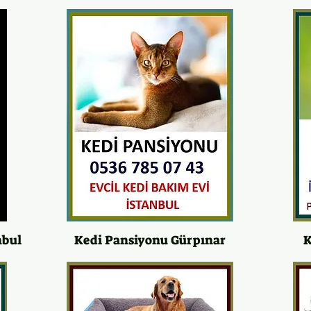
nbul
Kedi Pansiyonu Gürpınar
K