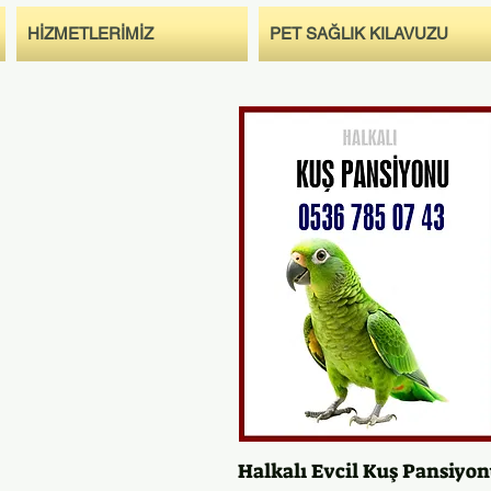
HİZMETLERİMİZ
PET SAĞLIK KILAVUZU
Halkalı Evcil Kuş Pansiyo