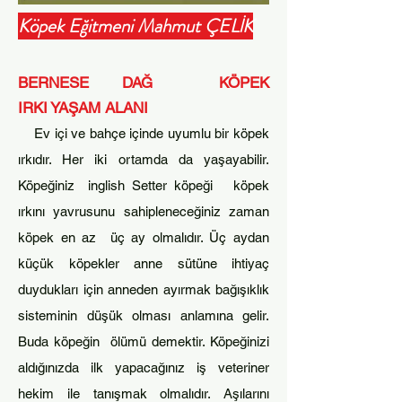
Köpek Eğitmeni Mahmut ÇELİK
BERNESE DAĞ KÖPEK
IRKI
YAŞAM ALANI
Ev iç
i ve bahç
e içinde uyumlu bir köpek
ırkıdır. Her iki
ortamda da yaşayabilir.
Köpeğiniz inglish Setter köpeği köpek
ırkını yavr
usunu
sa
hiplenec
eğiniz zaman
köpek en az üç ay olmalıdır. Üç aydan
küçük köpekler anne sütüne ihtiyaç
duydukları için anneden
ayırmak bağışıklık
sisteminin düşük olması
anlamına gelir.
Buda köpeğin
ölümü demektir. K
öpeğinizi
aldığınızda ilk yapac
ağınız iş veteriner
hekim ile tanışmak olmalıdır. Aşılarını