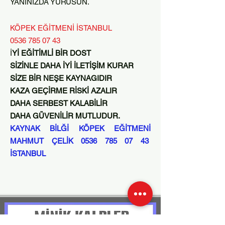
YANINIZDA YÜRÜSÜN.
KÖPEK EĞİTMENİ İSTANBUL
0536 785 07 43
İ
Yİ EĞİTİMLİ BİR DOST
SİZİNLE DAHA İYİ İLETİŞİM KURAR
SİZE BİR NEŞE KAYNAGIDIR
KAZA GEÇİRME RİSKİ AZALIR
DAHA SERBEST KALABİLİR
DAHA GÜVENİLİR MUTLUDUR.
KAYNAK BİLĞİ KÖPEK EĞİTMENİ
MAHMUT ÇELİK
0536 785 07 43
İSTANBUL