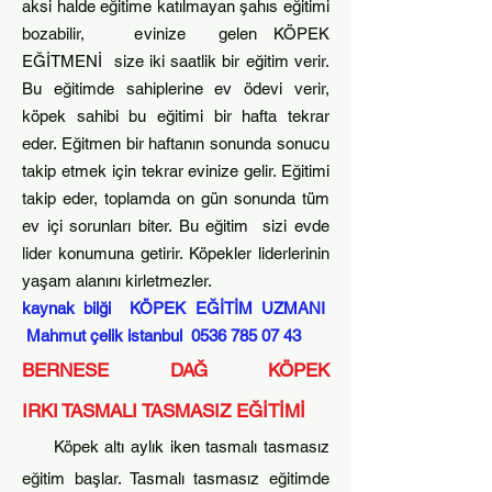
aksi halde eğitime katılmayan şahıs eğitimi
bozabilir, evinize gelen KÖPEK
EĞİTMENİ size iki saatlik bir eğitim verir.
Bu eğitimde sahiplerine ev ödevi verir,
köpek sahibi bu eğitimi bir hafta
tekrar
eder. Eğitmen bir haftanın sonunda sonucu
takip etmek için tekrar evinize gelir. Eğitimi
takip eder, toplamda on gün sonunda tüm
ev içi sorunları biter. Bu eğitim sizi evde
lider k
onumuna getirir. Köpekler liderlerinin
yaşam alanını kirletmezler.​
kaynak bilği KÖPEK EĞİTİM UZMANI
Mahmut çelik istanbul
0536 785 07 43
BERNESE DAĞ KÖPEK
IRKI
T
ASMALI TASMASIZ EĞİTİMİ
Köpek altı aylık iken tasmalı tasmasız
eğitim başlar. Tasmalı tasmasız eğitimde