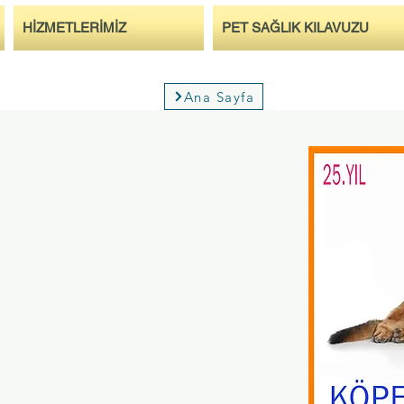
HİZMETLERİMİZ
PET SAĞLIK KILAVUZU
Ana Sayfa