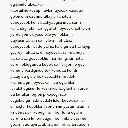
eğitimide alacaktır .
kapı ziline koşup havlamayacak kapıdan
gelenlerin üzerine atlayıp rahatsız
etmeyecek koltuk çekyat gibi insanların
kullandıgı alanları işgal etmeyecek sahipleri
yerde yemek yese bile yemeklerini
paylaşmak için sahiplerini rahatsız
etmeyecek evde yalnız kaldığında havlayıp
çevreyi rahatsız etmeyecek . ısırma huyu
varsa vaz geçecektir. her hangi bir hata
sorun olduğunda köpek sahibi yerine geç
komutu verdiğinde tek komutta kendi
yatagıda gidip bekleyecektir mutfak
kısmına girmeyecektir bu eğitimlerin
tuvalet eğitimi ile kesinlikle baglantısı vardır
bu kuralları ögrenip köpeğinize
uyguladığınızda evdeki lider köpek sahibi
olmuştur köpekler liderlerinin yaşam alanını
kirletmezler köpeğinizin her türlü eğitim
sorunu için lütfen bugun benimle eletişime
geçin size ayıracak zamanım ve türcübem