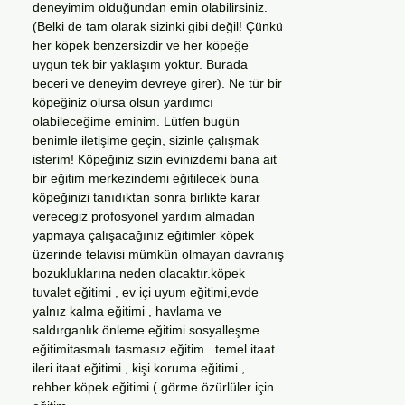
deneyimim olduğundan emin olabilirsiniz.
(Belki de tam olarak sizinki gibi değil! Çünkü
her köpek benzersizdir ve her köpeğe
uygun tek bir yaklaşım yoktur. Burada
beceri ve deneyim devreye girer). Ne tür bir
köpeğiniz olursa olsun yardımcı
olabileceğime eminim. Lütfen bugün
benimle iletişime geçin, sizinle çalışmak
isterim! Köpeğiniz sizin evinizdemi bana ait
bir eğitim merkezindemi eğitilecek buna
köpeğinizi tanıdıktan sonra birlikte karar
verecegiz profosyonel yardım almadan
yapmaya çalışacağınız eğitimler köpek
üzerinde telavisi mümkün olmayan davranış
bozukluklarına neden olacaktır.köpek
tuvalet eğitimi , ev içi uyum eğitimi,evde
yalnız kalma eğitimi , havlama ve
saldırganlık önleme eğitimi sosyalleşme
eğitimitasmalı tasmasız eğitim . temel itaat
ileri itaat eğitimi , kişi koruma eğitimi ,
rehber köpek eğitimi ( görme özürlüler için