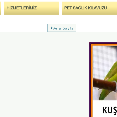
HİZMETLERİMİZ
PET SAĞLIK KILAVUZU
Ana Sayfa