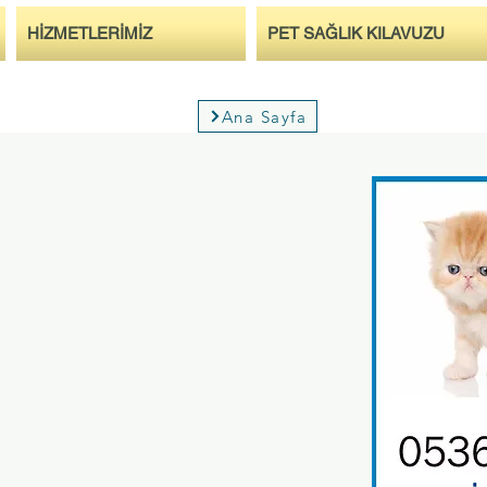
HİZMETLERİMİZ
PET SAĞLIK KILAVUZU
Ana Sayfa