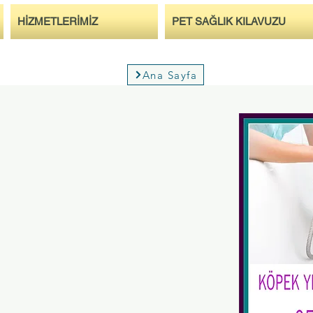
HİZMETLERİMİZ
PET SAĞLIK KILAVUZU
Ana Sayfa