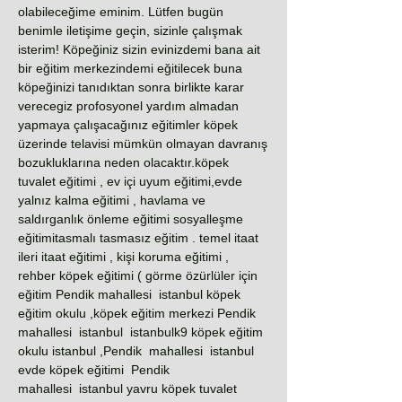
olabileceğime eminim. Lütfen bugün
benimle iletişime geçin, sizinle çalışmak
isterim! Köpeğiniz sizin evinizdemi bana ait
bir eğitim merkezindemi eğitilecek buna
köpeğinizi tanıdıktan sonra birlikte karar
verecegiz profosyonel yardım almadan
yapmaya çalışacağınız eğitimler köpek
üzerinde telavisi mümkün olmayan davranış
bozukluklarına neden olacaktır.köpek
tuvalet eğitimi , ev içi uyum eğitimi,evde
yalnız kalma eğitimi , havlama ve
saldırganlık önleme eğitimi sosyalleşme
eğitimitasmalı tasmasız eğitim . temel itaat
ileri itaat eğitimi , kişi koruma eğitimi ,
rehber köpek eğitimi ( görme özürlüler için
eğitim Pendik mahallesi istanbul köpek
eğitim okulu ,köpek eğitim merkezi Pendik
mahallesi istanbul istanbulk9 köpek eğitim
okulu istanbul ,Pendik mahallesi istanbul
evde köpek eğitimi Pendik
mahallesi istanbul yavru köpek tuvalet