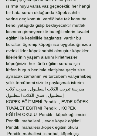
ısırma huyu varsa vaz geçecektir. her hangi
bir hata sorun olduğunda köpek sahibi
yerine geç komutu verdiğinde tek komutta
kendi yatagıda gidip bekleyecektir mutfak
kısmına girmeyecektir bu eğitimlerin tuvalet
eğitimi ile kesinlikle baglantısı vardır bu
kuralları ögrenip köpeğinize uyguladığınızda
evdeki lider köpek sahibi olmuştur köpekler
liderlerinin yaşam alanını kirletmezler
köpeğinizin her türlü eğitim sorunu için
lütfen bugun benimle eletişime geçin size
ayıracak zamanım ve türcübem var.yirmibeş
yıllık tercübemi sizinle paylaşmak isterim
مدرسة تدريب الكلاب اسطنبول , مدرب كلاب
إسطنبول , فندق الكلاب اسطنبول
KÖPEK EĞİTMENİ Pendik , EVDE KÖPEK
TUVALET EĞİTİMİ Pendik , KÖPEK
EĞİTİM OKULU Pendik. köpek eğitimcisi
Pendik mahallesi , evde köpek eğitimi
Pendik mahallesi ,köpek eğitim okulu
Pendik mahallesi istanbul, köpek çiş