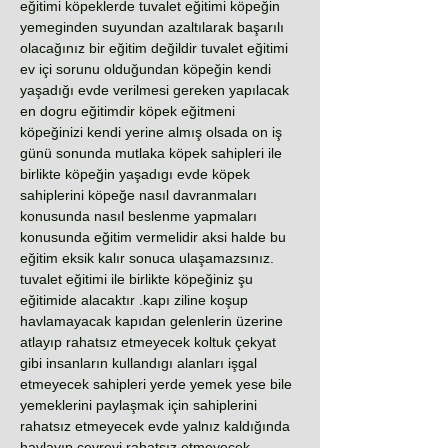
eğitimi köpeklerde tuvalet eğitimi köpeğin
yemeginden suyundan azaltılarak başarılı
olacağınız bir eğitim değildir tuvalet eğitimi
ev içi sorunu olduğundan köpeğin kendi
yaşadığı evde verilmesi gereken yapılacak
en dogru eğitimdir köpek eğitmeni
köpeğinizi kendi yerine almış olsada on iş
günü sonunda mutlaka köpek sahipleri ile
birlikte köpeğin yaşadıgı evde köpek
sahiplerini köpeğe nasıl davranmaları
konusunda nasıl beslenme yapmaları
konusunda eğitim vermelidir aksi halde bu
eğitim eksik kalır sonuca ulaşamazsınız.
tuvalet eğitimi ile birlikte köpeğiniz şu
eğitimide alacaktır .kapı ziline koşup
havlamayacak kapıdan gelenlerin üzerine
atlayıp rahatsız etmeyecek koltuk çekyat
gibi insanların kullandıgı alanları işgal
etmeyecek sahipleri yerde yemek yese bile
yemeklerini paylaşmak için sahiplerini
rahatsız etmeyecek evde yalnız kaldığında
havlayıp çevreyi rahatsız etmeyecek .