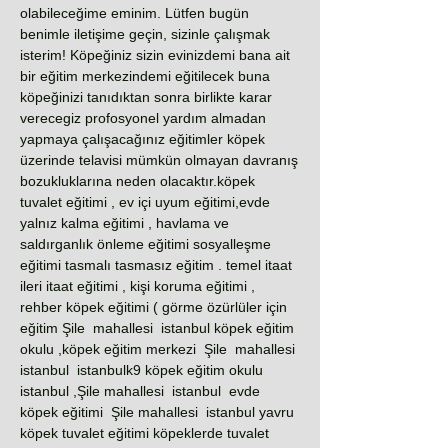
olabileceğime eminim. Lütfen bugün
benimle iletişime geçin, sizinle çalışmak
isterim! Köpeğiniz sizin evinizdemi bana ait
bir eğitim merkezindemi eğitilecek buna
köpeğinizi tanıdıktan sonra birlikte karar
verecegiz profosyonel yardım almadan
yapmaya çalışacağınız eğitimler köpek
üzerinde telavisi mümkün olmayan davranış
bozukluklarına neden olacaktır.köpek
tuvalet eğitimi , ev içi uyum eğitimi,evde
yalnız kalma eğitimi , havlama ve
saldırganlık önleme eğitimi sosyalleşme
eğitimi tasmalı tasmasız eğitim . temel itaat
ileri itaat eğitimi , kişi koruma eğitimi ,
rehber köpek eğitimi ( görme özürlüler için
eğitim Şile mahallesi istanbul köpek eğitim
okulu ,köpek eğitim merkezi Şile mahallesi
istanbul istanbulk9 köpek eğitim okulu
istanbul ,Şile mahallesi istanbul evde
köpek eğitimi Şile mahallesi istanbul yavru
köpek tuvalet eğitimi köpeklerde tuvalet