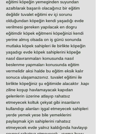
eğitimi köpeğin yemeginden suyundan
azaltılarak başarılı olacağınız bir eğitim
değildir tuvalet eğitimi ev içi sorunu
olduğundan köpeğin kendi yaşadığı evde
verilmesi gereken yapılacak en dogru
eğitimdir köpek eğitmeni köpeğinizi kendi
yerine almış olsada on iş günü sonunda
mutlaka köpek sahipleri ile birlikte köpeğin
yaşadıgı evde köpek sahiplerini köpeğe
nasıl davranmaları konusunda nasıl
beslenme yapmaları konusunda eğitim
vermelidir aksi halde bu eğitim eksik kalır
sonuca ulaşamazsınız. tuvalet eğitimi ile
birlikte köpeğiniz şu eğitimide alacaktır .kapı
ziline koşup havlamayacak kapıdan
gelenlerin üzerine atlayıp rahatsız
etmeyecek koltuk çekyat gibi insanların
kullandıgı alanları işgal etmeyecek sahipleri
yerde yemek yese bile yemeklerini
paylaşmak için sahiplerini rahatsız
etmeyecek evde yalnız kaldığında havlayıp
çevreyi rahatsız etmeyecek . ısırma huyu