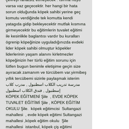
varsa vaz geçecektir. her hangi bir hata
sorun olduğunda köpek sahibi yerine geç
komutu verdiğinde tek komutta kendi
yatagıda gidip bekleyecektir mutfak kısmına
girmeyecektir bu eğitimlerin tuvalet eğitimi
ile kesinlikle baglantısı vardır bu kuralları
ögrenip köpeğinize uyguladığınızda evdeki
lider köpek sahibi olmuştur köpekler
liderlerinin yaşam alanını kirletmezler
köpeğinizin her türlü eğitim sorunu için
lütfen bugun benimle eletişime geçin size
ayıracak zamanım ve türcübem var.yirmibeş
yıllık tercübemi sizinle paylaşmak isterim
مدرسة تدريب الكلاب اسطنبول , مدرب كلاب
إسطنبول , فندق الكلاب اسطنبول
KÖPEK EĞİTMENİ Şile , EVDE KÖPEK
TUVALET EĞİTİMİ Şile , KÖPEK EĞİTİM
OKULU Şile. köpek eğitimcisi Sultangazi
mahallesi , evde köpek eğitimi Sultangazi
mahallesi ,köpek eğitim okulu Şile
mahallesi istanbul, köpek çiş eğitimi