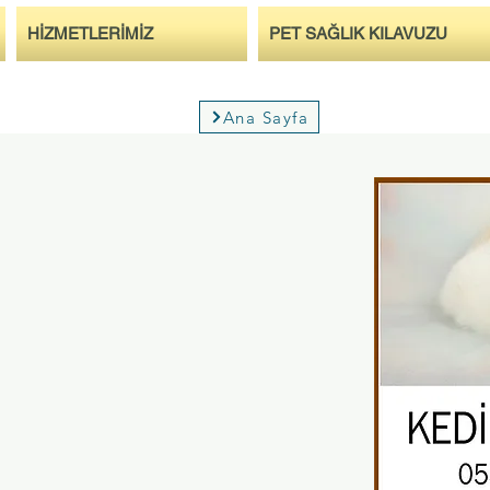
HİZMETLERİMİZ
PET SAĞLIK KILAVUZU
Ana Sayfa