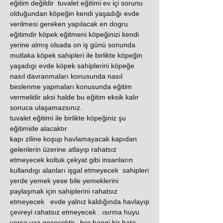
eğitim değildir tuvalet eğitimi ev içi sorunu
olduğundan köpeğin kendi yaşadığı evde
verilmesi gereken yapılacak en dogru
eğitimdir köpek eğitmeni köpeğinizi kendi
yerine almış olsada on iş günü sonunda
mutlaka köpek sahipleri ile birlikte köpeğin
yaşadıgı evde köpek sahiplerini köpeğe
nasıl davranmaları konusunda nasıl
beslenme yapmaları konusunda eğitim
vermelidir aksi halde bu eğitim eksik kalır
sonuca ulaşamazsınız.
tuvalet eğitimi ile birlikte köpeğiniz şu
eğitimide alacaktır .
kapı ziline koşup havlamayacak kapıdan
gelenlerin üzerine atlayıp rahatsız
etmeyecek koltuk çekyat gibi insanların
kullandıgı alanları işgal etmeyecek sahipleri
yerde yemek yese bile yemeklerini
paylaşmak için sahiplerini rahatsız
etmeyecek evde yalnız kaldığında havlayıp
çevreyi rahatsız etmeyecek . ısırma huyu
varsa vaz geçecektir. her hangi bir hata