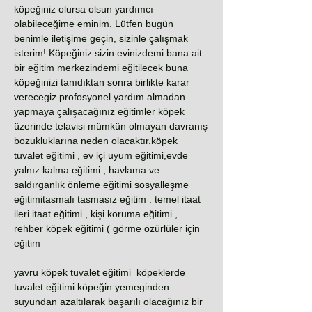
köpeğiniz olursa olsun yardımcı
olabileceğime eminim. Lütfen bugün
benimle iletişime geçin, sizinle çalışmak
isterim! Köpeğiniz sizin evinizdemi bana ait
bir eğitim merkezindemi eğitilecek buna
köpeğinizi tanıdıktan sonra birlikte karar
verecegiz profosyonel yardım almadan
yapmaya çalışacağınız eğitimler köpek
üzerinde telavisi mümkün olmayan davranış
bozukluklarına neden olacaktır.köpek
tuvalet eğitimi , ev içi uyum eğitimi,evde
yalnız kalma eğitimi , havlama ve
saldırganlık önleme eğitimi sosyalleşme
eğitimitasmalı tasmasız eğitim . temel itaat
ileri itaat eğitimi , kişi koruma eğitimi ,
rehber köpek eğitimi ( görme özürlüler için
eğitim
yavru köpek tuvalet eğitimi köpeklerde
tuvalet eğitimi köpeğin yemeginden
suyundan azaltılarak başarılı olacağınız bir