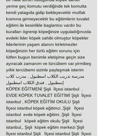
yerine geç komutu verdiğinde tek komutta
kendi yatagıda gidip bekleyecektir mutfak
kısmına girmeyecektir bu eğitimlerin tuvalet
eğitimi ile kesinlikle baglantısı vardır bu
kuralları ögrenip köpeğinize uyguladığınızda
evdeki lider köpek sahibi olmuştur köpekler
liderlerinin yaşam alanını kirletmezler
köpeğinizin her türlü eğitim sorunu için
lütfen bugun benimle eletişime geçin size
ayıracak zamanım ve türcübem var.yirmibeş
yıllık tercübemi sizinle paylaşmak isterim
مدرسة تدريب الكلاب اسطنبول , مدرب كلاب
إسطنبول , فندق الكلاب اسطنبول
KÖPEK EĞİTMENİ Şişli İlçesi istanbul ,
EVDE KÖPEK TUVALET EĞİTİMİ Şişli İlçesi
istanbul , KÖPEK EĞİTİM OKULU Şişli
İlçesi istanbul köpek eğitimci ,Şişli İlçesi
istanbul evde köpek eğitimi ,Şişli İlçesi
istanbul köpek eğitim okulu Şişli İlçesi
istanbul,, Şişli köpek eğitim merkezi Şişli
İlçesi istanbul Şişli İlçesi istanbul Şişli İlçesi