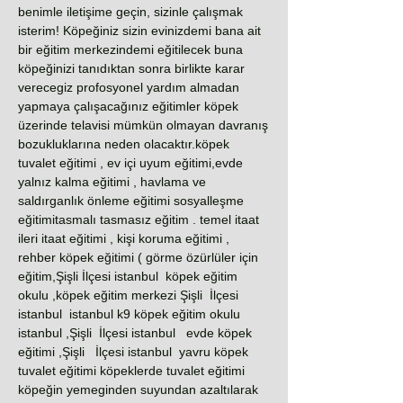
benimle iletişime geçin, sizinle çalışmak
isterim! Köpeğiniz sizin evinizdemi bana ait
bir eğitim merkezindemi eğitilecek buna
köpeğinizi tanıdıktan sonra birlikte karar
verecegiz profosyonel yardım almadan
yapmaya çalışacağınız eğitimler köpek
üzerinde telavisi mümkün olmayan davranış
bozukluklarına neden olacaktır.köpek
tuvalet eğitimi , ev içi uyum eğitimi,evde
yalnız kalma eğitimi , havlama ve
saldırganlık önleme eğitimi sosyalleşme
eğitimitasmalı tasmasız eğitim . temel itaat
ileri itaat eğitimi , kişi koruma eğitimi ,
rehber köpek eğitimi ( görme özürlüler için
eğitim,Şişli İlçesi istanbul köpek eğitim
okulu ,köpek eğitim merkezi Şişli İlçesi
istanbul istanbul k9 köpek eğitim okulu
istanbul ,Şişli İlçesi istanbul evde köpek
eğitimi ,Şişli İlçesi istanbul yavru köpek
tuvalet eğitimi köpeklerde tuvalet eğitimi
köpeğin yemeginden suyundan azaltılarak