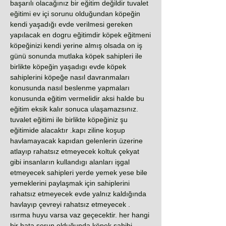
başarılı olacağınız bir eğitim değildir tuvalet
eğitimi ev içi sorunu olduğundan köpeğin
kendi yaşadığı evde verilmesi gereken
yapılacak en dogru eğitimdir köpek eğitmeni
köpeğinizi kendi yerine almış olsada on iş
günü sonunda mutlaka köpek sahipleri ile
birlikte köpeğin yaşadıgı evde köpek
sahiplerini köpeğe nasıl davranmaları
konusunda nasıl beslenme yapmaları
konusunda eğitim vermelidir aksi halde bu
eğitim eksik kalır sonuca ulaşamazsınız.
tuvalet eğitimi ile birlikte köpeğiniz şu
eğitimide alacaktır .kapı ziline koşup
havlamayacak kapıdan gelenlerin üzerine
atlayıp rahatsız etmeyecek koltuk çekyat
gibi insanların kullandıgı alanları işgal
etmeyecek sahipleri yerde yemek yese bile
yemeklerini paylaşmak için sahiplerini
rahatsız etmeyecek evde yalnız kaldığında
havlayıp çevreyi rahatsız etmeyecek .
ısırma huyu varsa vaz geçecektir. her hangi
bir hata sorun olduğunda köpek sahibi