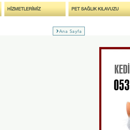
HİZMETLERİMİZ
PET SAĞLIK KILAVUZU
Ana Sayfa