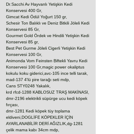
Dr.Sacchi Av Hayvanlı Yetişkin Kedi
Konservesi 400 Gr,
Gimcat Kedi Ödül Yoğurt 150 gr,
Schesir Ton Balıklı ve Deniz Bitkili Jöleli Kedi
Konservesi 85 Gr,
Gourmet Gold Ördek ve Hindili Yetişkin Kedi
Konservesi 85 gr,
Best Pet Gurme Jöleli Cigerli Yetişkin Kedi
Konservesi 100 Gr,
Animonda Vom Feinsten Biftekli Yavru Kedi
Konservesi 100 Gr,magic power okaliptus
kokulu koku giderici,avc-105 ince telli tarak,
mad-137 4'lü pire tarağı seti mdp,
Cans STY0248 Yakalık,
krd rfcd-1288 KABLOSUZ TRAŞ MAKİNASI,
dmr-2196 elektrikli süpürge ucu kedi köpek
fırçası,
dmr-1281 Kedi köpek tüy toplama
eldiveni,DOGLİFE KÖPEKLER İÇİN
AYARLANABİLİR DERİ AĞIZLIK,dg-1281
çelik mama kabı 34cm mdp,