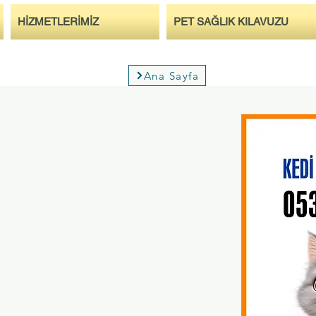
HİZMETLERİMİZ
PET SAĞLIK KILAVUZU
Ana Sayfa