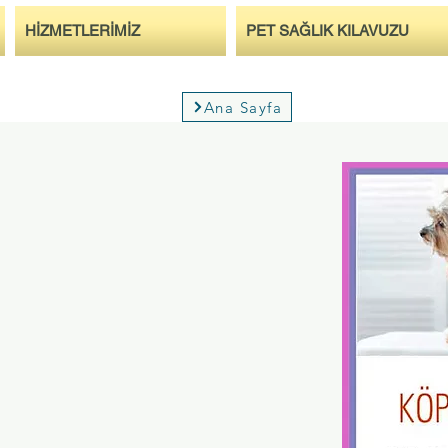
HİZMETLERİMİZ
PET SAĞLIK KILAVUZU
Ana Sayfa