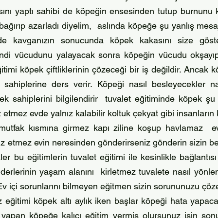
ını yaptı sahibi de köpeğin ensesinden tutup burnunu k
ağırıp azarladı diyelim, aslında köpeğe şu yanlış mesa
de kavganızın sonucunda köpek kakasını size gös
 kendi vücudunu yalayacak sonra köpeğin vücudu okşayıp
eğitimi köpek çiftliklerinin çözeceği bir iş değildir. Anca
ahiplerine ders verir. Köpeği nasıl besleyecekler na
 sahiplerini bilgilendirir tuvalet eğitiminde köpek şu
 etmez evde yalnız kalabilir koltuk çekyat gibi insanların
utfak kısmına girmez kapı ziline koşup havlamaz eve
sız etmez evin neresinden gönderirseniz gönderin sizin bel
r bu eğitimlerin tuvalet eğitimi ile kesinlikle bağlantıs
liderlerinin yaşam alanını kirletmez tuvalete nasıl yönl
 Ev içi sorunlarını bilmeyen eğitmen sizin sorununuzu çö
z eğitimi köpek altı aylık iken başlar köpeği hata yapac
a yapan köpeğe kalıcı eğitim vermiş olursunuz işin so