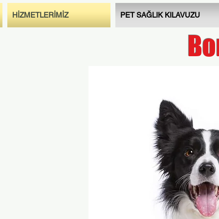
HİZMETLERİMİZ
PET SAĞLIK KILAVUZU
Bo