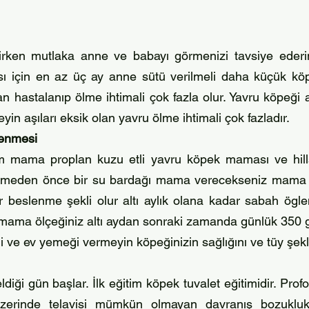
rken mutlaka anne ve babayı görmenizi tavsiye eder
ması için en az üç ay anne sütü verilmeli daha küçük köp
an hastalanıp ölme ihtimali çok fazla olur. Yavru köpeği a
meyin aşıları eksik olan yavru ölme ihtimali çok fazladır.
lenmesi
mama proplan kuzu etli yavru köpek maması ve hill
vermeden önce bir su bardağı mama verecekseniz mama
r beslenme şekli olur altı aylık olana kadar sabah öglen
 mama ölçeğiniz altı aydan sonraki zamanda günlük 350 g
i ve ev yemeği vermeyin köpeğinizin sağlığını ve tüy şekli
ği gün başlar. İlk eğitim köpek tuvalet eğitimidir. Pr
 üzerinde telavisi mümkün olmayan davranış bozukluk