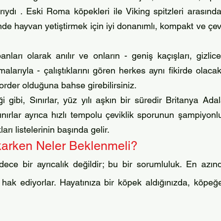
rıydı . Eski Roma köpekleri ile Viking spitzleri arasınd
inde hayvan yetiştirmek için iyi donanımlı, kompakt ve çev
nları olarak anılır ve onların - geniş kaçışları, gizl
amalarıyla - çalıştıklarını gören herkes aynı fikirde ol
rder olduğuna bahse girebilirsiniz.
ği gibi, Sınırlar, yüz yılı aşkın bir süredir Britanya Ad
ırlar ayrıca hızlı tempolu çeviklik sporunun şampiyonluk
rı listelerinin başında gelir.
akarken Neler Beklenmeli?
ce bir ayrıcalık değildir; bu bir sorumluluk. En azın
 hak ediyorlar. Hayatınıza bir köpek aldığınızda, köpeğe