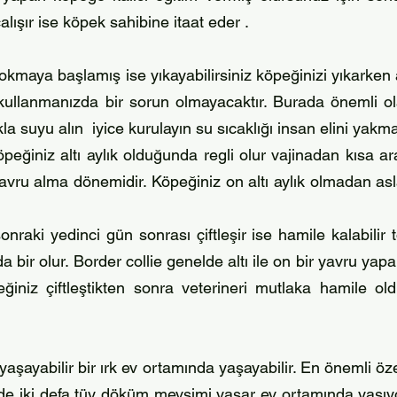
alışır ise köpek sahibine itaat eder .
kmaya başlamış ise yıkayabilirsiniz köpeğinizi yıkarken 
kullanmanızda bir sorun olmayacaktır. Burada önemli ola
a suyu alın iyice kurulayın su sıcaklığı insan elini yakm
peğiniz altı aylık olduğunda regli olur vajinadan kısa ara
vru alma dönemidir. Köpeğiniz on altı aylık olmadan as
nraki yedinci gün sonrası çiftleşir ise hamile kalabilir
 bir olur. Border collie genelde altı ile on bir yavru ya
iz çiftleştikten sonra veterineri mutlaka hamile old
yabilir bir ırk ev ortamında yaşayabilir. En önemli özel
de iki defa tüy döküm mevsimi yaşar ev ortamında yaşıy