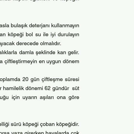
asla bulaşık deterjanı kullanmayın
n köpeği bol su ile iyi durulayın
ayacak derecede olmalıdır.
lıklarla damla şeklinde kan gelir.
la çiftleştirmeyin en uygun dönem
 toplamda 20 gün çiftleşme süresi
par hamilelik dönemi 62 gündür süt
uğu için uyarın aşıları ona göre
liği sürü köpeği çoban köpeğidir.
orsa yaza girerken havalarda çok