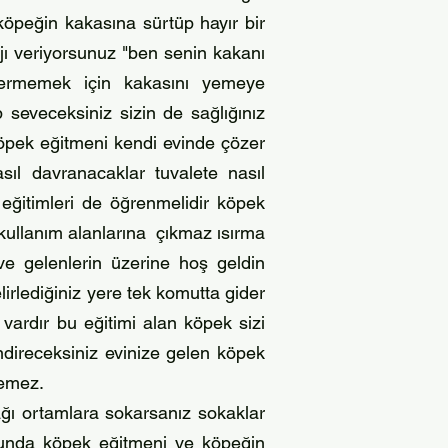
öpeğin kakasına sürtüp hayır bir
jı veriyorsunuz "ben senin kakanı
termemek için kakasını yemeye
 seveceksiniz sizin de sağlığınız
k köpek eğitmeni kendi evinde çözer
sıl davranacaklar tuvalete nasıl
 eğitimleri de öğrenmelidir köpek
 kullanım alanlarına çıkmaz ısırma
 gelenlerin üzerine hoş geldin
irlediğiniz yere tek komutta gider
ı vardır bu eğitimi alan köpek sizi
endireceksiniz evinize gelen köpek
zemez.
ağı ortamlara sokarsanız sokaklar
nunda köpek eğitmeni ve köpeğin