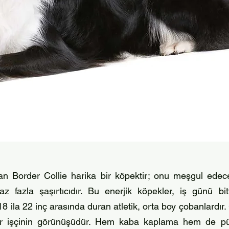
lan Border Collie harika bir köpektir; onu meşgul edec
raz fazla şaşırtıcıdır. Bu enerjik köpekler, iş günü b
8 ila 22 inç arasında duran atletik, orta boy çobanlardır
ir işçinin görünüşüdür. Hem kaba kaplama hem de pür