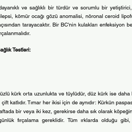
yanıklı ve sağlıklı bir türdür ve sorumlu bir yetiştiric
epilepsi, kömür ocağı gözü anomalisi, nöronal ceroid lipo
sından tarayacaktır. Bir BC'nin kulakları enfeksiyon beli
ırçalanmalıdır.
ğlık Testleri:
ürüzlü kürk orta uzunlukta ve tüylüdür, düz kürk ise daha
çift katlıdır. Tımar her ikisi için de aynıdır: Kürkün pas
aftada bir veya iki kez, gerekirse daha sık olarak köpeği
ük fırçalama gereklidir. Tüm ırklarda olduğu gibi, B