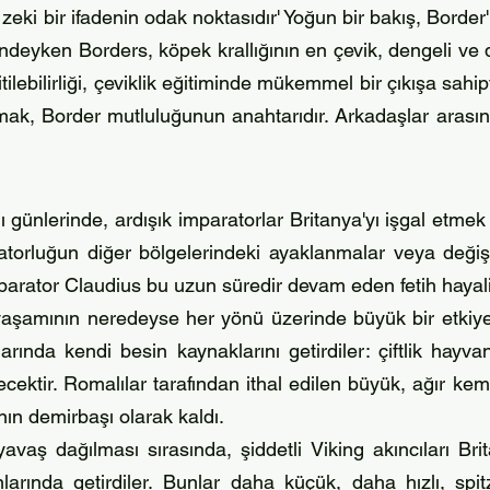
eki bir ifadenin odak noktasıdır' Yoğun bir bakış, Border
alindeyken Borders, köpek krallığının en çevik, dengeli ve 
tilebilirliği, çeviklik eğitiminde mükemmel bir çıkışa sahi
olmak, Border mutluluğunun anahtarıdır. Arkadaşlar arası
günlerinde, ardışık imparatorlar Britanya'yı işgal etmek v
atorluğun diğer bölgelerindeki ayaklanmalar veya değiş
mparator Claudius bu uzun süredir devam eden fetih hayali
z yaşamının neredeyse her yönü üzerinde büyük bir etkiye s
larında kendi besin kaynaklarını getirdiler: çiftlik hayv
ektir. Romalılar tarafından ithal edilen büyük, ağır kem
ının demirbaşı olarak kaldı.
aş dağılması sırasında, şiddetli Viking akıncıları Brita
larında getirdiler.
Bunlar daha küçük, daha hızlı, spit