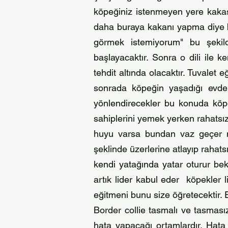
köpeğiniz istenmeyen yere kakas
daha buraya kakanı yapma diye b
görmek istemiyorum" bu şekil
başlayacaktır. Sonra o dili ile
tehdit altında olacaktır. Tuvalet 
sonrada köpeğin yaşadığı evde s
yönlendirecekler bu konuda köpek
sahiplerini yemek yerken rahatsız
huyu varsa bundan vaz geçer m
şeklinde üzerlerine atlayıp rahat
kendi yatağında yatar oturur bekle
artık lider kabul eder köpekler 
eğitmeni bunu size öğretecektir.
Border collie tasmalı ve tasması
hata yapacağı ortamlardır. Hat