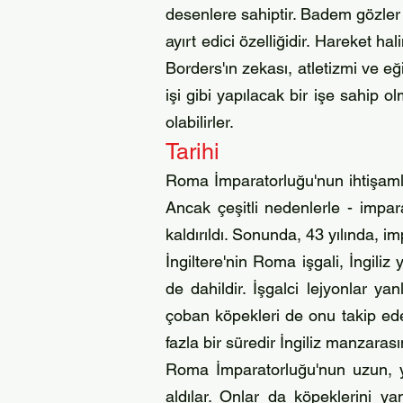
desenlere sahiptir. Badem gözler z
ayırt edici özelliğidir. Hareket h
Borders'ın zekası, atletizmi ve eği
işi gibi yapılacak bir işe sahip 
olabilirler.
Tari
hi
Roma İmparatorluğu'nun ihtişamlı 
Ancak çeşitli nedenlerle - impar
kaldırıldı. Sonunda, 43 yılında, i
İngiltere'nin Roma işgali, İngili
de dahildir. İşgalci lejyonlar yan
çoban köpekleri de onu takip edec
fazla bir süredir İngiliz manzaras
Roma İmparatorluğu'nun uzun, yav
aldılar. Onlar da köpeklerini yan