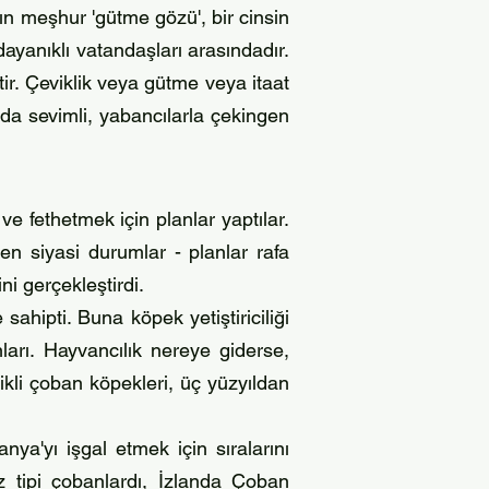
'ın meşhur 'gütme gözü', bir cinsin
dayanıklı vatandaşları arasındadır.
ptir. Çeviklik veya gütme veya itaat
nda sevimli, yabancılarla çekingen
e fethetmek için planlar yaptılar.
en siyasi durumlar - planlar rafa
ni gerçekleştirdi.
ahipti. Buna köpek yetiştiriciliği
anları. Hayvancılık nereye giderse,
ikli çoban köpekleri, üç yüzyıldan
nya'yı işgal etmek için sıralarını
z tipi çobanlardı, İzlanda Çoban