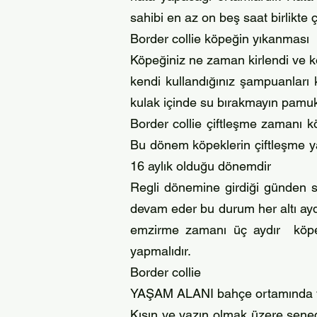
sahibi en az on beş saat birlikte ç
Border collie köpeğin yıkanması
Köpeğiniz ne zaman kirlendi ve ko
kendi kullandığınız şampuanları 
kulak içinde su bırakmayın pamukl
Border collie çiftleşme zamanı kö
Bu dönem köpeklerin çiftleşme ya
16 aylık olduğu dönemdir
Regli dönemine girdiği günden so
devam eder bu durum her altı ayda
emzirme zamanı üç aydır köpeğin
yapmalıdır.
Border collie
YAŞAM ALANI bahçe ortamında yaşa
Kışın ve yazın olmak üzere sene