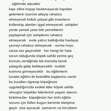
eğitimide alacaktır .
kapı ziline koşup havlamayacak kapıdan
gelenlerin üzerine atlayıp rahatsız
etmeyecek koltuk çekyat gibi insanların
kullandıgı alanları işgal etmeyecek sahipleri
yerde yemek yese bile yemeklerini
paylaşmak için sahiplerini rahatsız
etmeyecek evde yalnız kaldığında havlayıp
çevreyi rahatsız etmeyecek . ısırma huyu
varsa vaz geçecektir. her hangi bir hata
sorun olduğunda köpek sahibi yerine geç
komutu verdiğinde tek komutta kendi
yatagıda gidip bekleyecektir mutfak
kısmına girmeyecektir bu eğitimlerin
tuvalet eğitimi ile kesinlikle baglantısı vardır
bu kuralları ögrenip köpeğinize
uyguladığınızda evdeki lider köpek sahibi
olmuştur köpekler liderlerinin yaşam alanını
kirletmezler köpeğinizin her türlü eğitim
sorunu için lütfen bugun benimle eletişime
geçin size ayıracak zamanım ve türcübem