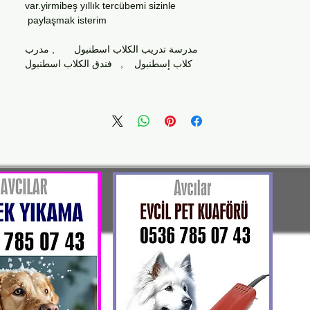
var.yirmibeş yıllık tercübemi sizinle
paylaşmak isterim
مدرسة تدريب الكلاب اسطنبول , مدرب
كلاب إسطنبول , فندق الكلاب اسطنبول