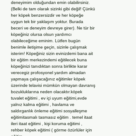
deneyimim olduğundan emin olabilirsiniz.
(Belki de tam olarak sizinki gibi değil! Çünkü
her köpek benzersizdir ve her köpeğe
uygun tek bir yaklaşım yoktur. Burada
beceri ve deneyim devreye girer). Ne tür bir
köpeğiniz olursa olsun yardımcı
olabileceğime eminim. Lütfen bugün
benimle iletişime geçin, sizinle çalışmak
isterim! Köpeğiniz sizin evinizdemi bana ait
bir eğitim merkezindemi eğitilecek buna
köpeğinizi tanıdıktan sonra birlikte karar
verecegiz profosyonel yardım almadan
yapmaya çalışacağınız eğitimler köpek
üzerinde telavisi mümkün olmayan davranış
bozukluklarına neden olacaktır.köpek
tuvalet eğitimi , ev içi uyum eğitimi,evde
yalnız kalma eğitimi , havlama ve
saldırganlık önleme eğitimi sosyalleşme
eğitimitasmalı tasmasız eğitim . temel itaat
ileri itaat eğitimi , kişi koruma eğitimi ,
rehber köpek eğitimi ( görme özürlüler için