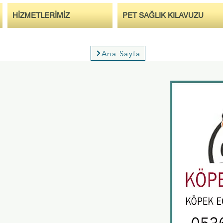
HİZMETLERİMİZ
PET SAĞLIK KILAVUZU
Ana Sayfa