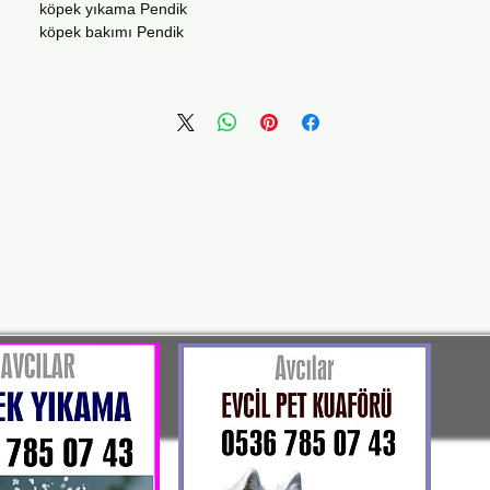
köpek yıkama Pendik
köpek bakımı Pendik