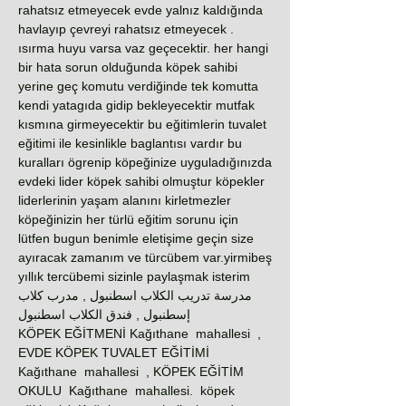
rahatsız etmeyecek evde yalnız kaldığında
havlayıp çevreyi rahatsız etmeyecek .
ısırma huyu varsa vaz geçecektir. her hangi
bir hata sorun olduğunda köpek sahibi
yerine geç komutu verdiğinde tek komutta
kendi yatagıda gidip bekleyecektir mutfak
kısmına girmeyecektir bu eğitimlerin tuvalet
eğitimi ile kesinlikle baglantısı vardır bu
kuralları ögrenip köpeğinize uyguladığınızda
evdeki lider köpek sahibi olmuştur köpekler
liderlerinin yaşam alanını kirletmezler
köpeğinizin her türlü eğitim sorunu için
lütfen bugun benimle eletişime geçin size
ayıracak zamanım ve türcübem var.yirmibeş
yıllık tercübemi sizinle paylaşmak isterim
مدرسة تدريب الكلاب اسطنبول , مدرب كلاب
إسطنبول , فندق الكلاب اسطنبول
KÖPEK EĞİTMENİ Kağıthane mahallesi ,
EVDE KÖPEK TUVALET EĞİTİMİ
Kağıthane mahallesi , KÖPEK EĞİTİM
OKULU Kağıthane mahallesi. köpek