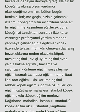
beceri ve deneyim devreye girer). Ne tür bir
köpeğiniz olursa olsun yardımcı
olabileceğime eminim. Lütfen bugün
benimle iletişime geçin, sizinle çalışmak
isterim! Köpeğiniz sizin evinizdemi bana ait
bir eğitim merkezindemi eğitilecek buna
köpeğinizi tanıdıktan sonra birlikte karar
verecegiz profosyonel yardım almadan
yapmaya çalışacağınız eğitimler köpek
üzerinde telavisi mümkün olmayan davranış
bozukluklarına neden olacaktır.köpek
tuvalet eğitimi , ev içi uyum eğitimi,evde
yalnız kalma eğitimi , havlama ve
saldırganlık önleme eğitimi sosyalleşme
eğitimitasmalı tasmasız eğitim . temel itaat
ileri itaat eğitimi , kişi koruma eğitimi ,
rehber köpek eğitimi ( görme özürlüler için
eğitim Kağıthane mahallesi istanbul köpek
eğitim okulu ,köpek eğitim merkezi
Kağıthane mahallesi istanbul istanbulk9
köpek eğitim okulu istanbul ,Kağıthane
mahallesi istanbul evde köpek eğitimi