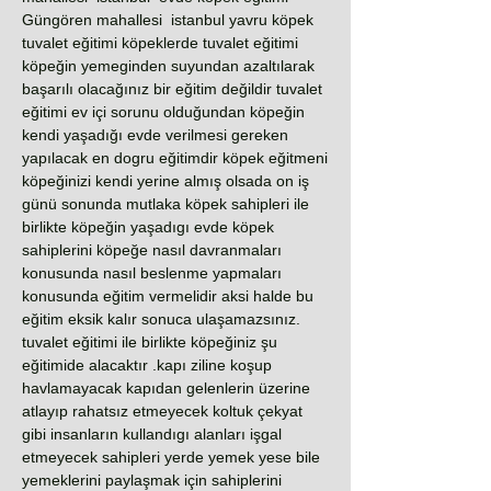
Güngören mahallesi istanbul yavru köpek
tuvalet eğitimi köpeklerde tuvalet eğitimi
köpeğin yemeginden suyundan azaltılarak
başarılı olacağınız bir eğitim değildir tuvalet
eğitimi ev içi sorunu olduğundan köpeğin
kendi yaşadığı evde verilmesi gereken
yapılacak en dogru eğitimdir köpek eğitmeni
köpeğinizi kendi yerine almış olsada on iş
günü sonunda mutlaka köpek sahipleri ile
birlikte köpeğin yaşadıgı evde köpek
sahiplerini köpeğe nasıl davranmaları
konusunda nasıl beslenme yapmaları
konusunda eğitim vermelidir aksi halde bu
eğitim eksik kalır sonuca ulaşamazsınız.
tuvalet eğitimi ile birlikte köpeğiniz şu
eğitimide alacaktır .kapı ziline koşup
havlamayacak kapıdan gelenlerin üzerine
atlayıp rahatsız etmeyecek koltuk çekyat
gibi insanların kullandıgı alanları işgal
etmeyecek sahipleri yerde yemek yese bile
yemeklerini paylaşmak için sahiplerini