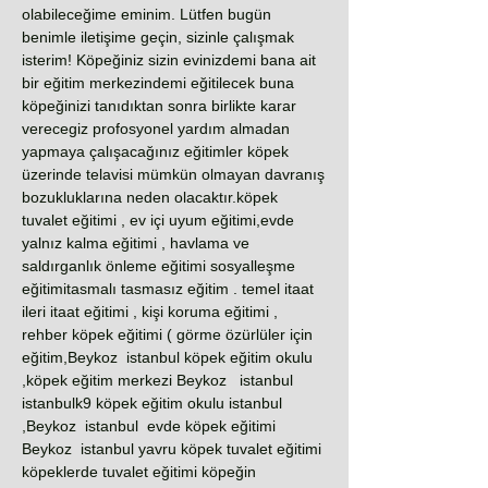
olabileceğime eminim. Lütfen bugün
benimle iletişime geçin, sizinle çalışmak
isterim! Köpeğiniz sizin evinizdemi bana ait
bir eğitim merkezindemi eğitilecek buna
köpeğinizi tanıdıktan sonra birlikte karar
verecegiz profosyonel yardım almadan
yapmaya çalışacağınız eğitimler köpek
üzerinde telavisi mümkün olmayan davranış
bozukluklarına neden olacaktır.köpek
tuvalet eğitimi , ev içi uyum eğitimi,evde
yalnız kalma eğitimi , havlama ve
saldırganlık önleme eğitimi sosyalleşme
eğitimitasmalı tasmasız eğitim . temel itaat
ileri itaat eğitimi , kişi koruma eğitimi ,
rehber köpek eğitimi ( görme özürlüler için
eğitim,Beykoz istanbul köpek eğitim okulu
,köpek eğitim merkezi Beykoz istanbul
istanbulk9 köpek eğitim okulu istanbul
,Beykoz istanbul evde köpek eğitimi
Beykoz istanbul yavru köpek tuvalet eğitimi
köpeklerde tuvalet eğitimi köpeğin