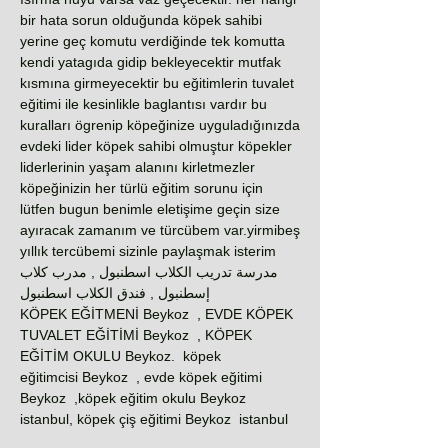
bir hata sorun olduğunda köpek sahibi
yerine geç komutu verdiğinde tek komutta
kendi yatagıda gidip bekleyecektir mutfak
kısmına girmeyecektir bu eğitimlerin tuvalet
eğitimi ile kesinlikle baglantısı vardır bu
kuralları ögrenip köpeğinize uyguladığınızda
evdeki lider köpek sahibi olmuştur köpekler
liderlerinin yaşam alanını kirletmezler
köpeğinizin her türlü eğitim sorunu için
lütfen bugun benimle eletişime geçin size
ayıracak zamanım ve türcübem var.yirmibeş
yıllık tercübemi sizinle paylaşmak isterim
مدرسة تدريب الكلاب اسطنبول , مدرب كلاب
إسطنبول , فندق الكلاب اسطنبول
KÖPEK EĞİTMENİ Beykoz , EVDE KÖPEK
TUVALET EĞİTİMİ Beykoz , KÖPEK
EĞİTİM OKULU Beykoz. köpek
eğitimcisi Beykoz , evde köpek eğitimi
Beykoz ,köpek eğitim okulu Beykoz
istanbul, köpek çiş eğitimi Beykoz istanbul