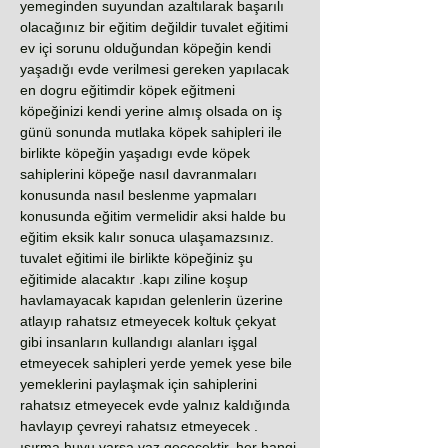
yemeginden suyundan azaltılarak başarılı
olacağınız bir eğitim değildir tuvalet eğitimi
ev içi sorunu olduğundan köpeğin kendi
yaşadığı evde verilmesi gereken yapılacak
en dogru eğitimdir köpek eğitmeni
köpeğinizi kendi yerine almış olsada on iş
günü sonunda mutlaka köpek sahipleri ile
birlikte köpeğin yaşadıgı evde köpek
sahiplerini köpeğe nasıl davranmaları
konusunda nasıl beslenme yapmaları
konusunda eğitim vermelidir aksi halde bu
eğitim eksik kalır sonuca ulaşamazsınız.
tuvalet eğitimi ile birlikte köpeğiniz şu
eğitimide alacaktır .kapı ziline koşup
havlamayacak kapıdan gelenlerin üzerine
atlayıp rahatsız etmeyecek koltuk çekyat
gibi insanların kullandıgı alanları işgal
etmeyecek sahipleri yerde yemek yese bile
yemeklerini paylaşmak için sahiplerini
rahatsız etmeyecek evde yalnız kaldığında
havlayıp çevreyi rahatsız etmeyecek .
ısırma huyu varsa vaz geçecektir. her hangi