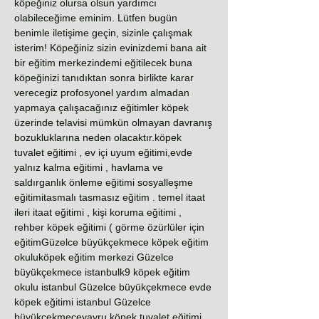
köpeğiniz olursa olsun yardımcı
olabileceğime eminim. Lütfen bugün
benimle iletişime geçin, sizinle çalışmak
isterim! Köpeğiniz sizin evinizdemi bana ait
bir eğitim merkezindemi eğitilecek buna
köpeğinizi tanıdıktan sonra birlikte karar
verecegiz profosyonel yardım almadan
yapmaya çalışacağınız eğitimler köpek
üzerinde telavisi mümkün olmayan davranış
bozukluklarına neden olacaktır.köpek
tuvalet eğitimi , ev içi uyum eğitimi,evde
yalnız kalma eğitimi , havlama ve
saldırganlık önleme eğitimi sosyalleşme
eğitimitasmalı tasmasız eğitim . temel itaat
ileri itaat eğitimi , kişi koruma eğitimi ,
rehber köpek eğitimi ( görme özürlüler için
eğitimGüzelce büyükçekmece köpek eğitim
okuluköpek eğitim merkezi Güzelce
büyükçekmece istanbulk9 köpek eğitim
okulu istanbul Güzelce büyükçekmece evde
köpek eğitimi istanbul Güzelce
büyükçekmeceyavru köpek tuvalet eğitimi