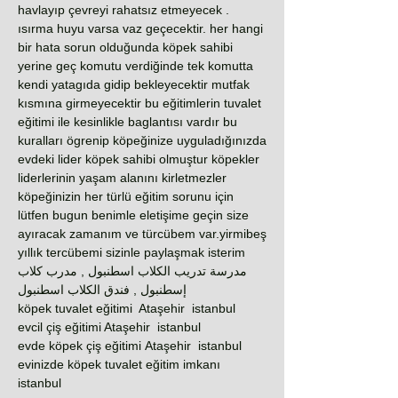
havlayıp çevreyi rahatsız etmeyecek .
ısırma huyu varsa vaz geçecektir. her hangi
bir hata sorun olduğunda köpek sahibi
yerine geç komutu verdiğinde tek komutta
kendi yatagıda gidip bekleyecektir mutfak
kısmına girmeyecektir bu eğitimlerin tuvalet
eğitimi ile kesinlikle baglantısı vardır bu
kuralları ögrenip köpeğinize uyguladığınızda
evdeki lider köpek sahibi olmuştur köpekler
liderlerinin yaşam alanını kirletmezler
köpeğinizin her türlü eğitim sorunu için
lütfen bugun benimle eletişime geçin size
ayıracak zamanım ve türcübem var.yirmibeş
yıllık tercübemi sizinle paylaşmak isterim
مدرسة تدريب الكلاب اسطنبول , مدرب كلاب
إسطنبول , فندق الكلاب اسطنبول
köpek tuvalet eğitimi Ataşehir istanbul
evcil çiş eğitimi Ataşehir istanbul
evde köpek çiş eğitimi Ataşehir istanbul
evinizde köpek tuvalet eğitim imkanı
istanbul