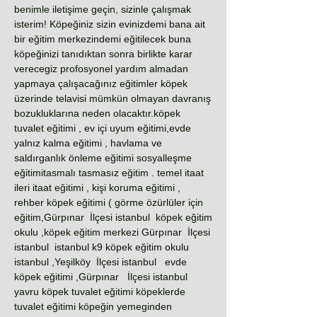
benimle iletişime geçin, sizinle çalışmak
isterim! Köpeğiniz sizin evinizdemi bana ait
bir eğitim merkezindemi eğitilecek buna
köpeğinizi tanıdıktan sonra birlikte karar
verecegiz profosyonel yardım almadan
yapmaya çalışacağınız eğitimler köpek
üzerinde telavisi mümkün olmayan davranış
bozukluklarına neden olacaktır.köpek
tuvalet eğitimi , ev içi uyum eğitimi,evde
yalnız kalma eğitimi , havlama ve
saldırganlık önleme eğitimi sosyalleşme
eğitimitasmalı tasmasız eğitim . temel itaat
ileri itaat eğitimi , kişi koruma eğitimi ,
rehber köpek eğitimi ( görme özürlüler için
eğitim,Gürpınar İlçesi istanbul köpek eğitim
okulu ,köpek eğitim merkezi Gürpınar İlçesi
istanbul istanbul k9 köpek eğitim okulu
istanbul ,Yeşilköy İlçesi istanbul evde
köpek eğitimi ,Gürpınar İlçesi istanbul
yavru köpek tuvalet eğitimi köpeklerde
tuvalet eğitimi köpeğin yemeginden