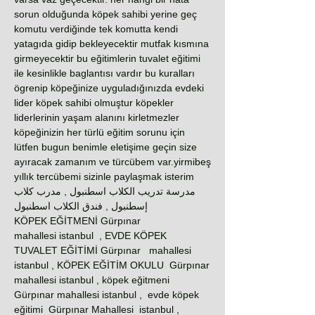
sorun olduğunda köpek sahibi yerine geç
komutu verdiğinde tek komutta kendi
yatagıda gidip bekleyecektir mutfak kısmına
girmeyecektir bu eğitimlerin tuvalet eğitimi
ile kesinlikle baglantısı vardır bu kuralları
ögrenip köpeğinize uyguladığınızda evdeki
lider köpek sahibi olmuştur köpekler
liderlerinin yaşam alanını kirletmezler
köpeğinizin her türlü eğitim sorunu için
lütfen bugun benimle eletişime geçin size
ayıracak zamanım ve türcübem var.yirmibeş
yıllık tercübemi sizinle paylaşmak isterim
مدرسة تدريب الكلاب اسطنبول , مدرب كلاب
إسطنبول , فندق الكلاب اسطنبول
KÖPEK EĞİTMENİ Gürpınar
mahallesi istanbul , EVDE KÖPEK
TUVALET EĞİTİMİ Gürpınar mahallesi
istanbul , KÖPEK EĞİTİM OKULU Gürpınar
mahallesi istanbul , köpek eğitmeni
Gürpınar mahallesi istanbul , evde köpek
eğitimi Gürpınar Mahallesi istanbul ,