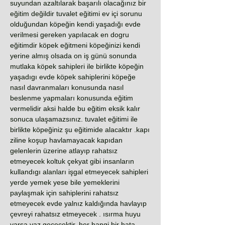
suyundan azaltılarak başarılı olacağınız bir
eğitim değildir tuvalet eğitimi ev içi sorunu
olduğundan köpeğin kendi yaşadığı evde
verilmesi gereken yapılacak en dogru
eğitimdir köpek eğitmeni köpeğinizi kendi
yerine almış olsada on iş günü sonunda
mutlaka köpek sahipleri ile birlikte köpeğin
yaşadıgı evde köpek sahiplerini köpeğe
nasıl davranmaları konusunda nasıl
beslenme yapmaları konusunda eğitim
vermelidir aksi halde bu eğitim eksik kalır
sonuca ulaşamazsınız. tuvalet eğitimi ile
birlikte köpeğiniz şu eğitimide alacaktır .kapı
ziline koşup havlamayacak kapıdan
gelenlerin üzerine atlayıp rahatsız
etmeyecek koltuk çekyat gibi insanların
kullandıgı alanları işgal etmeyecek sahipleri
yerde yemek yese bile yemeklerini
paylaşmak için sahiplerini rahatsız
etmeyecek evde yalnız kaldığında havlayıp
çevreyi rahatsız etmeyecek . ısırma huyu
varsa vaz geçecektir. her hangi bir hata