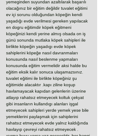
yemeginden suyundan azaltılarak başarılı
olacağınız bir eğitim değildir tuvalet eğitimi
ev içi sorunu olduğundan köpeğin kendi
yaşadığı evde verilmesi gereken yapılacak
en dogru eğitimdir köpek eğitmeni
köpeğinizi kendi yerine almış olsada on iş
günü sonunda mutlaka köpek sahipleri ile
birlikte köpeğin yaşadıgı evde köpek
sahiplerini köpeğe nasıl davranmaları
konusunda nasıl beslenme yapmaları
konusunda eğitim vermelidir aksi halde bu
eğitim eksik kalır sonuca ulaşamazsınız.
tuvalet eğitimi ile birlikte köpeğiniz şu
eğitimide alacaktır .kapı ziline koşup
havlamayacak kapıdan gelenlerin üzerine
atlayıp rahatsız etmeyecek koltuk çekyat
gibi insanların kullandıgı alanları işgal
etmeyecek sahipleri yerde yemek yese bile
yemeklerini paylaşmak için sahiplerini
rahatsız etmeyecek evde yalnız kaldığında
havlayıp çevreyi rahatsız etmeyecek .
ısırma huyu varsa vaz geçecektir. her hangi