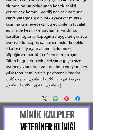
bir hata sorun olduğunda köpek sahibi
yerine geç komutu verdiğinde tek komutta
kendi yatagıda gidip bekleyecektir mutfak
kısmına girmeyecektir bu eğitimlerin tuvalet
eğitimi ile kesinlikle baglantısı vardır bu
kuralları ögrenip köpeğinize uyguladığınızda
evdeki lider köpek sahibi olmuştur köpekler
liderlerinin yaşam alanını kirletmezler
köpeğinizin her türlü eğitim sorunu için
lütfen bugun benimle eletişime geçin size
ayıracak zamanım ve türcübem var.yirmibeş
yıllık tercübemi sizinle paylaşmak isterim
مدرسة تدريب الكلاب اسطنبول , مدرب كلاب
إسطنبول , فندق الكلاب اسطنبول