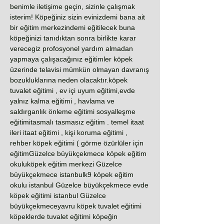
benimle iletişime geçin, sizinle çalışmak
isterim! Köpeğiniz sizin evinizdemi bana ait
bir eğitim merkezindemi eğitilecek buna
köpeğinizi tanıdıktan sonra birlikte karar
verecegiz profosyonel yardım almadan
yapmaya çalışacağınız eğitimler köpek
üzerinde telavisi mümkün olmayan davranış
bozukluklarına neden olacaktır.köpek
tuvalet eğitimi , ev içi uyum eğitimi,evde
yalnız kalma eğitimi , havlama ve
saldırganlık önleme eğitimi sosyalleşme
eğitimitasmalı tasmasız eğitim . temel itaat
ileri itaat eğitimi , kişi koruma eğitimi ,
rehber köpek eğitimi ( görme özürlüler için
eğitimGüzelce büyükçekmece köpek eğitim
okuluköpek eğitim merkezi Güzelce
büyükçekmece istanbulk9 köpek eğitim
okulu istanbul Güzelce büyükçekmece evde
köpek eğitimi istanbul Güzelce
büyükçekmeceyavru köpek tuvalet eğitimi
köpeklerde tuvalet eğitimi köpeğin