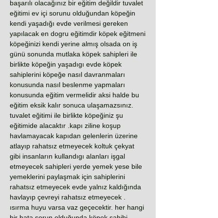
başarılı olacağınız bir eğitim değildir tuvalet
eğitimi ev içi sorunu olduğundan köpeğin
kendi yaşadığı evde verilmesi gereken
yapılacak en dogru eğitimdir köpek eğitmeni
köpeğinizi kendi yerine almış olsada on iş
günü sonunda mutlaka köpek sahipleri ile
birlikte köpeğin yaşadıgı evde köpek
sahiplerini köpeğe nasıl davranmaları
konusunda nasıl beslenme yapmaları
konusunda eğitim vermelidir aksi halde bu
eğitim eksik kalır sonuca ulaşamazsınız.
tuvalet eğitimi ile birlikte köpeğiniz şu
eğitimide alacaktır .kapı ziline koşup
havlamayacak kapıdan gelenlerin üzerine
atlayıp rahatsız etmeyecek koltuk çekyat
gibi insanların kullandıgı alanları işgal
etmeyecek sahipleri yerde yemek yese bile
yemeklerini paylaşmak için sahiplerini
rahatsız etmeyecek evde yalnız kaldığında
havlayıp çevreyi rahatsız etmeyecek .
ısırma huyu varsa vaz geçecektir. her hangi
bir hata sorun olduğunda köpek sahibi