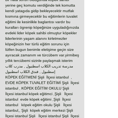
yerine geç komutu verdiğinde tek komutta
kendi yatagıda gidip bekleyecektir mutfak
kısmına girmeyecektir bu eğitimlerin tuvalet
eğitimi ile kesinlikle baglantısı vardır bu
kuralları ögrenip köpeğinize uyguladığınızda
evdeki lider köpek sahibi olmuştur köpekler
liderlerinin yaşam alanını kirletmezler
köpeğinizin her türlü eğitim sorunu için
lütfen bugun benimle eletişime geçin size
ayıracak zamanım ve türcübem var.yirmibeş
yıllık tercübemi sizinle paylaşmak isterim
مدرسة تدريب الكلاب اسطنبول , مدرب كلاب
إسطنبول , فندق الكلاب اسطنبول
KÖPEK EĞİTMENİ Şişli İlçesi istanbul ,
EVDE KÖPEK TUVALET EĞİTİMİ Şişli İlçesi
istanbul , KÖPEK EĞİTİM OKULU Şişli
İlçesi istanbul köpek eğitimci ,Şişli İlçesi
istanbul evde köpek eğitimi ,Şişli İlçesi
istanbul köpek eğitim okulu Şişli İlçesi
istanbul,, Şişli köpek eğitim merkezi Şişli
İlçesi istanbul Şişli İlçesi istanbul Şişli İlçesi