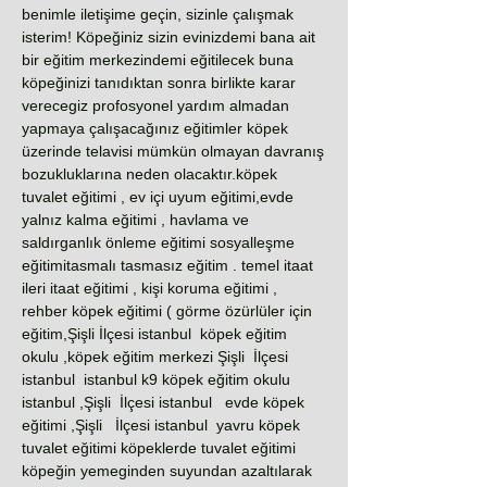
benimle iletişime geçin, sizinle çalışmak
isterim! Köpeğiniz sizin evinizdemi bana ait
bir eğitim merkezindemi eğitilecek buna
köpeğinizi tanıdıktan sonra birlikte karar
verecegiz profosyonel yardım almadan
yapmaya çalışacağınız eğitimler köpek
üzerinde telavisi mümkün olmayan davranış
bozukluklarına neden olacaktır.köpek
tuvalet eğitimi , ev içi uyum eğitimi,evde
yalnız kalma eğitimi , havlama ve
saldırganlık önleme eğitimi sosyalleşme
eğitimitasmalı tasmasız eğitim . temel itaat
ileri itaat eğitimi , kişi koruma eğitimi ,
rehber köpek eğitimi ( görme özürlüler için
eğitim,Şişli İlçesi istanbul köpek eğitim
okulu ,köpek eğitim merkezi Şişli İlçesi
istanbul istanbul k9 köpek eğitim okulu
istanbul ,Şişli İlçesi istanbul evde köpek
eğitimi ,Şişli İlçesi istanbul yavru köpek
tuvalet eğitimi köpeklerde tuvalet eğitimi
köpeğin yemeginden suyundan azaltılarak