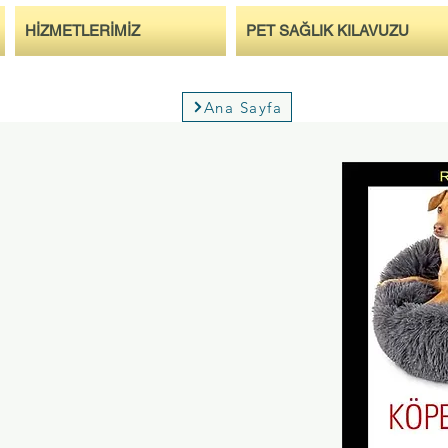
HİZMETLERİMİZ
PET SAĞLIK KILAVUZU
Ana Sayfa