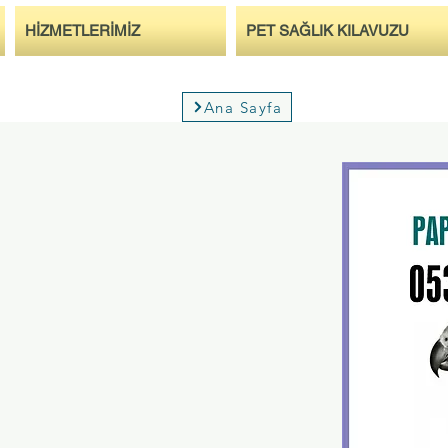
HİZMETLERİMİZ
PET SAĞLIK KILAVUZU
Ana Sayfa