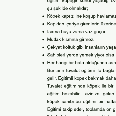
eğitimi köpeğin kendi yaşadığı ev
şu şekilde olmalıdır;
Köpek kapı ziline koşup havlamaz
Kapıdan içeriye girenlerin üzerin
Isırma huyu varsa vaz geçer.
Mutfak kısmına girmez.
Çekyat koltuk gibi insanların yaş
Sahipleri yerde yemek yiyor olsa 
Her hangi bir hata olduğunda sahi
Bunların tuvalet eğitimi ile bağlan
gelir. Eğitimli köpek bakmak daha 
Tuvalet eğitiminde köp
ek ile bir
eğitimi bozabilir, evinize gelen 
köpek sahibi bu eğitimi bir haft
Eğitimi takip eder, toplamda on g