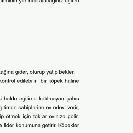
itiminin yanında alacağınız eğitim
ağına gider, oturup yatıp bekler.
 kontrol edilebilir bir köpek haline
si halde eğitime katılmayan şahıs
itimde sahiplerine ev ödevi verir,
 etmek için tekrar evinize gelir.
 lider k
onumuna getirir. Köpekler