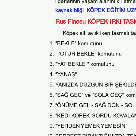
liderlerinin yaşam alanını kirletmez
kaynak bilği KÖPEK EĞİTİM UZ
Rus Finosu
KÖPEK IRKI
T
ASM
Köpek altı aylık iken tasmalı t
"BEKLE" komutunu
"OTUR BEKLE" komutunu
"YAT BEKLE " kom
utunu
"YANAŞ"
YANIZDA DÜZĞÜN BİR ŞEKİLD
"SAĞ GEÇ" ve "SOLA GEÇ" kom
"ÖNÜME GEL - SAĞ DÖN - SOL
"KEDİ KÖPEK GÖRDÜ KOVALA
"YERDEN YEMEK YEMESİN"