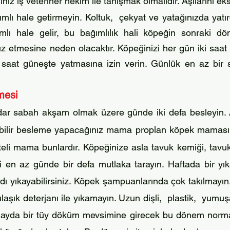
ınız iş veteriner hekim ile tanışmak olmalıdır. Aşılarını eks
mlı hale getirme
yin. Koltuk, çekyat ve yata
ğınızda yat
ğımlı hale gelir, bu bağımlılık hali köpeğin sonraki d
sız etm
esine neden olacaktır. Köpeğinizi her gün iki saat 
saat güneşte yatmasına izin verin. Günlük en az bir saa
mesi
adar sabah akşam olmak üzere günde iki defa besleyin. A
abilir besleme yapacağınız mama proplan
köpek maması 
iteli mama bun
lardır. Köpeğinize asla tavuk k
emiği, tavu
nizi en az günde bir defa mutlaka tarayın. Haftada bir y
ı yıkayabilirsiniz. Köpek şamp
uanlarında çok takılmayın
ulaşık
deterjanı ile yıkamayın. Uzun dişli, plastik, yumuşa
tı ayda bir tüy döküm mevsimine girecek bu dönem n
orm