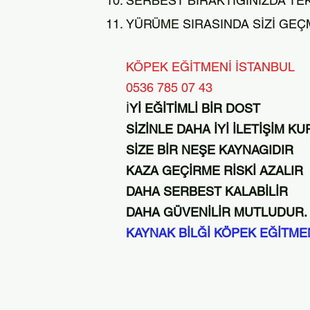
SERBEST BIRAKTIĞINIZDA TEK
YÜRÜME SIRASINDA SİZİ GE
KÖPEK EĞİTMENİ İSTANBUL
0536 785 07 43
İ
Yİ EĞİTİMLİ BİR DOST
SİZİNLE DAHA İYİ İLETİŞİM K
SİZE BİR NEŞE KAYNAGIDIR
KAZA GEÇİRME RİSKİ AZALIR
DAHA SERBEST KALABİLİR
DAHA GÜVENİLİR MUTLUDUR.
KAYNAK BİLĞİ KÖPEK EĞİTMEN