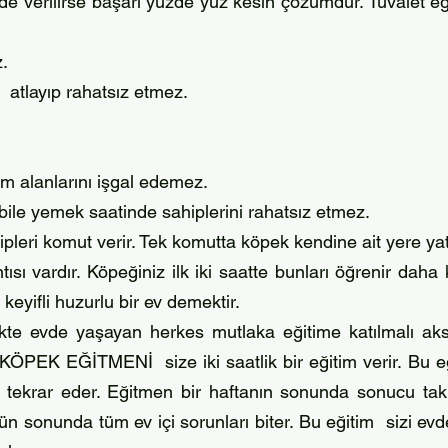
de verilirse başarı yüzde yüz kesin çözümdür. Tuvalet eğ
.
e atlayıp rahatsız etmez.
am alanlarını işgal edemez.
bile yemek saatinde sahiplerini rahatsız etmez.
pleri komut verir. Tek komutta köpek kendine ait yere yat
tısı vardır. Köpeğiniz ilk iki saatte bunları öğrenir daha
keyifli huzurlu bir ev demektir.
likte evde yaşayan herkes mutlaka eğitime katılmalı ak
KÖPEK EĞİTMENİ size iki saatlik bir eğitim verir. Bu eğ
a
tekrar eder. Eğitmen bir haftanın sonunda sonucu takip
ün sonunda tüm ev içi sorunları biter. Bu eğitim sizi evde