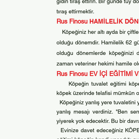
gidin tıraş ettirin. Bir günde t
tıraş ettirmektir.
Rus Finosu
HA
MİLELİK DÖN
Köpeğiniz her altı ayda bir çif
olduğu dön
emdir.
Hamilelik 62 gün
olduğu dönemlerde köpeğinizi diğ
zaman veteriner hekimi hamile ol
Rus Finosu
EV İÇİ EĞİTİMİ
Köpeğin tuvalet eğitimi köp
köpek üzerinde telafisi mümkün o
Köpeğiniz yanlış yere t
uvalet
ini
yanlış mesajı verdiniz. "Ben se
yiyerek yok edecekti
r. Bu bir dav
Evinize davet edeceğiniz KÖPEK