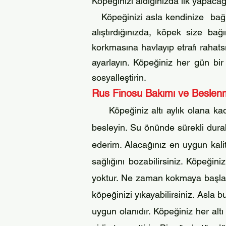
K
öpeğinizi aldığınızda ilk yapac
ağ
Köpeğinizi asla kendinize bağı
alıştırdığınızda, köpek size ba
korkmasına
havlayıp etrafı rahat
ayarlayın. K
öpeğiniz her gün bir 
sosyalleştirin.
Rus Finosu
Bakımı ve Beslen
Köpeğiniz altı aylık olana k
besleyin. Su önünde sürekli dur
ederim. Alacağınız en uygun kal
sağlığını bozabilirsiniz. Köpeği
yoktur. Ne zaman kokmaya başlad
köpeğinizi yıkayabilirsiniz. Asla b
uygun olanıdır. Köpeğiniz her al