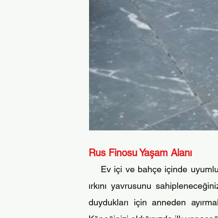
Rus Finosu Yaşam Alanı
Ev iç
i ve
b
ahç
e i
çinde uyumlu 
ırkını yavr
usunu
sa
hiplenec
eğin
duydukları için anneden
ayırma