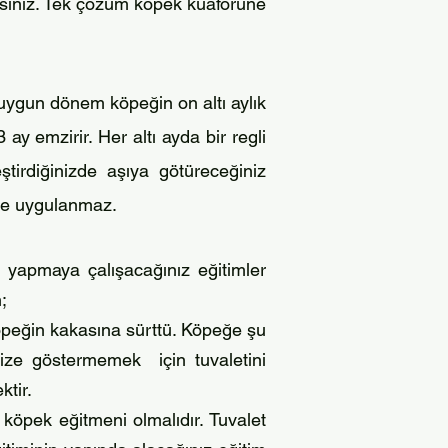
zsınız. Tek çözüm köpek kuaförüne
 uygun dönem köpeğin on altı aylık
 ay emzirir. Her altı ayda bir regli
ştirdiğinizde aşıya götüreceğiniz
ere uygulanmaz.
 yapmaya çalışacağınız eğitimler
;
öpeğin kakasına sürttü. Köpeğe şu
size göstermemek için tuvaletini
ktir.
pek eğitmeni olmalıdır. Tuvalet