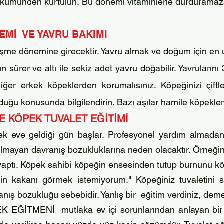
üy dökümünden kurtulun. Bu dönemi vitaminlerle durdurama
EMİ VE YAVRU BAKIMI
tleşme dönemine girecektir. Yavru almak ve doğum için en
 sürer ve altı ile sekiz adet yavru doğabilir. Yavrularını 3
er erkek köpeklerden korumalısınız. Köpeğinizi çiftle
duğu konusunda bilgilendirin. Bazı aşılar hamile köpekl
VE
KÖPEK TUVALET EĞİTİMİ
ek eve geldiği gün başlar. Profesyonel yardım almadan
lmayan davranış bozukluklarına neden olacaktır. Örneğin
 yaptı. Köpek sahibi köpeğin ensesinden tutup burnunu k
nin kakanı görmek istemiyorum." Köpeğiniz tuvaletini 
ranış bozuk
luğu sebebidir. Yanlış bir eğitim verdiniz, deme
 EĞİTMENİ mutlaka ev içi sorunlarından anlayan bir kö