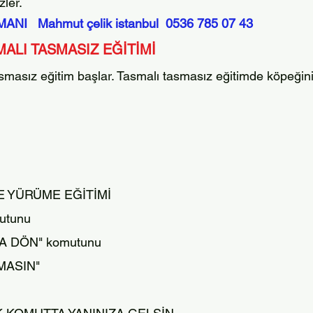
ler.​
MANI Mahmut çelik istanbul 0536 785 07 43
ALI TASMASIZ EĞİTİMİ
asmasız eğitim başlar. Tasmalı tasmasız eğitimde köpeğiniz
E YÜRÜME EĞİTİMİ
utunu
A DÖN" komutunu
MASIN"