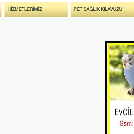
HİZMETLERİMİZ
PET SAĞLIK KILAVUZU