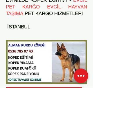
EVİNİZDE KÖPEK EĞİTİMİ -
EVCİL
PET KARĞO EVCİL HAYVAN
TAŞIMA
PET KARGO HİZMETLERİ
İSTANBUL
Köpek Eğitmeni Mahmut ÇELİK
0536 785 07 43