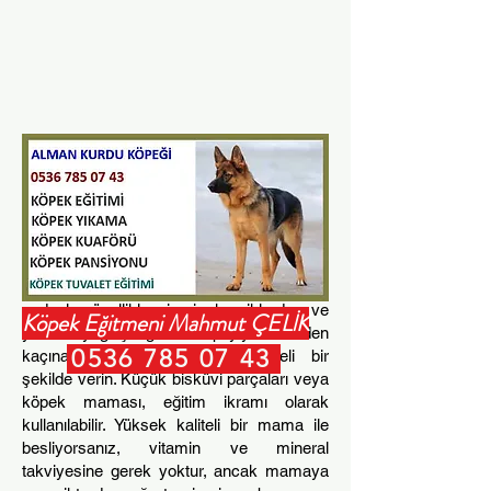
Beslenme
Köpeğin yaşına (köpek yavrusu, yetişkin
veya yaşlı) uygun yüksek kaliteli bir köpek
maması, türün ihtiyaç duyduğu tüm besin
maddelerine sahip olacaktır. Sofra artıkları
sindirim rahatsızlığına neden olabilir, bu
nedenle, özellikle pişmiş kemiklerden ve
Köpek Eğitmeni Mahmut ÇELİK
yüksek yağ içeriğine sahip yiyeceklerden
0536 785 07 43
kaçınarak, bunları yalnızca idareli bir
şekilde verin. Küçük bisküvi parçaları veya
köpek maması, eğitim ikramı olarak
kullanılabilir. Yüksek kaliteli bir mama ile
besliyorsanız, vitamin ve mineral
takviyesine gerek yoktur, ancak mamaya