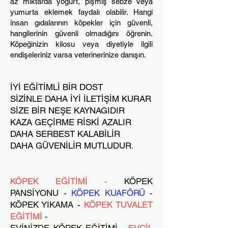
az miktarda yoğurt, pişmiş sebze veya
yumurta eklemek faydalı olabilir. Hangi
insan gıdalarının köpekler için güvenli,
hangilerinin güvenli olmadığını öğrenin.
Köpeğinizin kilosu veya diyetiyle ilgili
endişeleriniz varsa veterinerinize danışın.
İYİ EĞİTİMLİ BİR DOST
SİZİNLE DAHA İYİ İLETİŞİM KURAR
SİZE BİR NEŞE KAYNAGIDIR
KAZA GEÇİRME RİSKİ AZALIR
DAHA SERBEST KALABİLİR
DAHA GÜVENİLİR MUTLUDUR
.
KÖPEK EĞİTİMİ -
KÖPEK
PANSİYONU -
KÖPEK KUAFÖRÜ
-
KÖPEK YIKAMA -
KÖPEK TUVALET
EĞİTİMİ
-