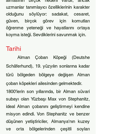
almasının birçok nedeni vardır, ancak
uzmanlar tanımlayıcı özell
ikle
rinin karakter
olduğunu söylüyor: sadakat, cesaret,
güven, birçok görev için komutları
öğrenme yeteneği ve hayatlarını ortaya
koyma isteği. Sevd
iklerini savunmak için.
Tari
hi
Alman Çoban Köpeği (Deutshe
Schäferhund), 19. yüzyılın sonlarına kadar
türü bölgeden bölgeye değişen Alman
çoban köpekleri ailesinden gelmektedir.
1800'lerin son yıllarında, bir Alman süvari
subayı olan Yüzbaşı Max von Stephanitz,
ideal Alman çobanını geliştirmeyi kendine
misyon edindi. Von Stephanitz ve benzer
düşünen yetiştiriciler, Almanya'nın kuzey
ve orta bölgelerinden çeşitli soyları