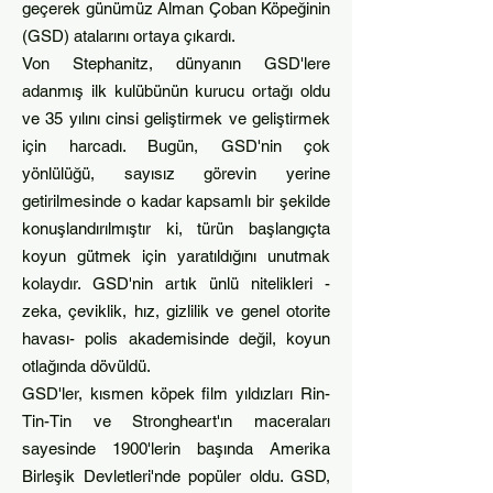
geçerek günümüz Alman Çoban Köpeğinin
(GSD) atalarını ortaya çıkardı.
Von Stephanitz, dünyanın GSD'lere
adanmış ilk kulübünün kurucu ortağı oldu
ve 35 yılını cinsi geliştirmek ve geliştirmek
için harcadı. Bugün, GSD'nin çok
yönlülüğü, sayısız görevin yerine
getirilmesinde o kadar kapsamlı bir şekilde
konuşlandırılmıştır ki, türün başlangıçta
koyun gütmek için yaratıldığını unutmak
kolaydır. GSD'nin artık ünlü nitelikleri -
zeka, çeviklik, hız, gizlilik ve genel otorite
havası- polis akademisinde değ
il, koyun
otlağında dövüldü.
GSD'ler, kısmen köpek film yıldızları Rin-
Tin-Tin ve Strongheart'ın maceraları
sayesinde 1900'lerin başında Amerika
Birleşik Devletleri'nde popüler oldu. GSD,