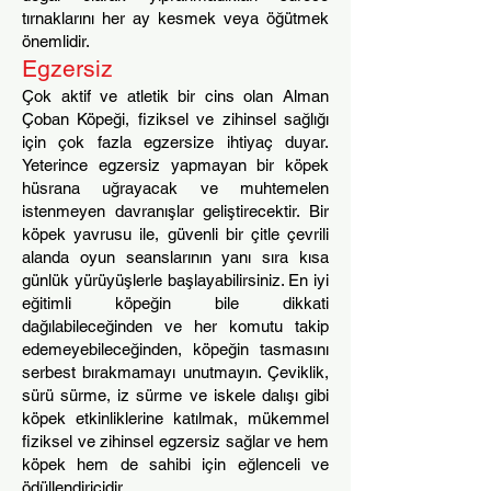
tırnaklarını her ay kesmek veya öğütmek
önemlidir.
Egzersiz
Çok aktif ve atletik bir cins olan Alman
Çoban Köpeği, fiziksel ve zihinsel sağlığ
ı
için çok fazla egzersize ihtiyaç duyar.
Yeterince egzersiz yapmayan bir köpek
hüsrana uğrayacak ve muhtemelen
istenmeyen davranışlar geliştirecektir. Bir
köpek yavrusu ile, güvenli bir çitle çevrili
alanda oyun seanslarının yanı sıra kısa
günlük yürüyüşlerle başlayabilirsiniz. En iyi
eğitimli köpeğin bile dikkati
dağılabileceğinden ve her komutu takip
edemeyebileceğinden, köpeğin tasmasını
serbest bırakmamayı unutmayın. Çeviklik,
sürü sürme, iz sürme ve iskele dalışı gibi
köpek etkinliklerine katılmak, mükemmel
fiziksel ve zihinsel egzersiz sağlar ve hem
köpek hem de sahibi için eğlenceli ve
ödüllendiricidir.