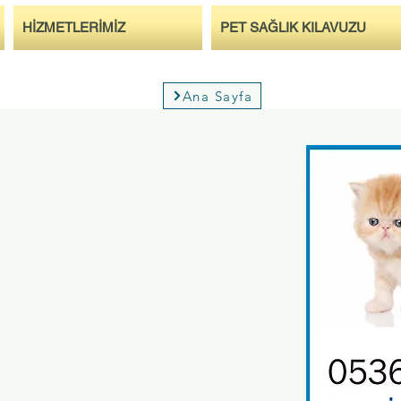
HİZMETLERİMİZ
PET SAĞLIK KILAVUZU
Ana Sayfa