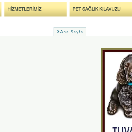
HİZMETLERİMİZ
PET SAĞLIK KILAVUZU
Ana Sayfa