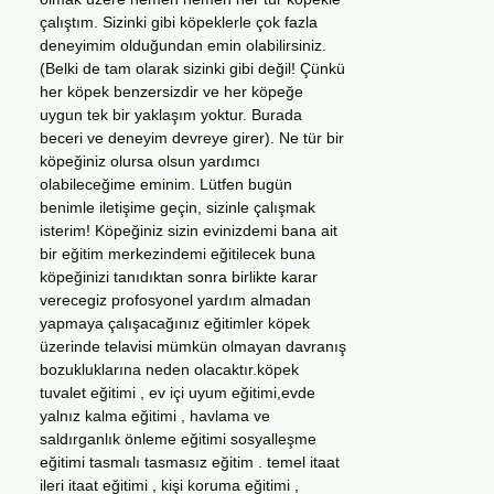
çalıştım. Sizinki gibi köpeklerle çok fazla
deneyimim olduğundan emin olabilirsiniz.
(Belki de tam olarak sizinki gibi değil! Çünkü
her köpek benzersizdir ve her köpeğe
uygun tek bir yaklaşım yoktur. Burada
beceri ve deneyim devreye girer). Ne tür bir
köpeğiniz olursa olsun yardımcı
olabileceğime eminim. Lütfen bugün
benimle iletişime geçin, sizinle çalışmak
isterim! Köpeğiniz sizin evinizdemi bana ait
bir eğitim merkezindemi eğitilecek buna
köpeğinizi tanıdıktan sonra birlikte karar
verecegiz profosyonel yardım almadan
yapmaya çalışacağınız eğitimler köpek
üzerinde telavisi mümkün olmayan davranış
bozukluklarına neden olacaktır.köpek
tuvalet eğitimi , ev içi uyum eğitimi,evde
yalnız kalma eğitimi , havlama ve
saldırganlık önleme eğitimi sosyalleşme
eğitimi tasmalı tasmasız eğitim . temel itaat
ileri itaat eğitimi , kişi koruma eğitimi ,