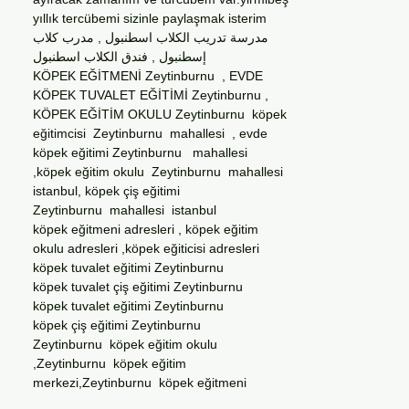
yıllık tercübemi sizinle paylaşmak isterim
مدرسة تدريب الكلاب اسطنبول , مدرب كلاب
إسطنبول , فندق الكلاب اسطنبول
KÖPEK EĞİTMENİ Zeytinburnu , EVDE
KÖPEK TUVALET EĞİTİMİ Zeytinburnu ,
KÖPEK EĞİTİM OKULU Zeytinburnu köpek
eğitimcisi Zeytinburnu mahallesi , evde
köpek eğitimi Zeytinburnu mahallesi
,köpek eğitim okulu Zeytinburnu mahallesi
istanbul, köpek çiş eğitimi
Zeytinburnu mahallesi istanbul
köpek eğitmeni adresleri , köpek eğitim
okulu adresleri ,köpek eğiticisi adresleri
köpek tuvalet eğitimi Zeytinburnu
köpek tuvalet çiş eğitimi Zeytinburnu
köpek tuvalet eğitimi Zeytinburnu
köpek çiş eğitimi Zeytinburnu
Zeytinburnu köpek eğitim okulu
,Zeytinburnu köpek eğitim
merkezi,Zeytinburnu köpek eğitmeni