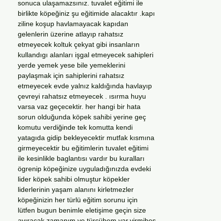
sonuca ulaşamazsınız. tuvalet eğitimi ile
birlikte köpeğiniz şu eğitimide alacaktır .kapı
ziline koşup havlamayacak kapıdan
gelenlerin üzerine atlayıp rahatsız
etmeyecek koltuk çekyat gibi insanların
kullandıgı alanları işgal etmeyecek sahipleri
yerde yemek yese bile yemeklerini
paylaşmak için sahiplerini rahatsız
etmeyecek evde yalnız kaldığında havlayıp
çevreyi rahatsız etmeyecek . ısırma huyu
varsa vaz geçecektir. her hangi bir hata
sorun olduğunda köpek sahibi yerine geç
komutu verdiğinde tek komutta kendi
yatagıda gidip bekleyecektir mutfak kısmına
girmeyecektir bu eğitimlerin tuvalet eğitimi
ile kesinlikle baglantısı vardır bu kuralları
ögrenip köpeğinize uyguladığınızda evdeki
lider köpek sahibi olmuştur köpekler
liderlerinin yaşam alanını kirletmezler
köpeğinizin her türlü eğitim sorunu için
lütfen bugun benimle eletişime geçin size
ayıracak zamanım ve türcübem var.yirmibeş