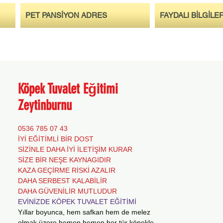
PET PANSİYON ADRES
FAYDALI BİLGİLE
Köpek Tuvalet Eğitimi
Zeytinburnu
0536 785 07 43
İYİ EĞİTİMLİ BİR DOST
SİZİNLE DAHA İYİ İLETİŞİM KURAR
SİZE BİR NEŞE KAYNAGIDIR
KAZA GEÇİRME RİSKİ AZALIR
DAHA SERBEST KALABİLİR
DAHA GÜVENİLİR MUTLUDUR
EVİNİZDE KÖPEK TUVALET EĞİTİMİ
Yıllar boyunca, hem safkan hem de melez
olmak üzere hemen hemen her tür köpekle