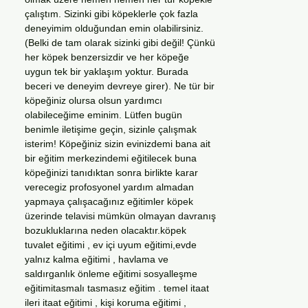
çalıştım. Sizinki gibi köpeklerle çok fazla
deneyimim olduğundan emin olabilirsiniz.
(Belki de tam olarak sizinki gibi değil! Çünkü
her köpek benzersizdir ve her köpeğe
uygun tek bir yaklaşım yoktur. Burada
beceri ve deneyim devreye girer). Ne tür bir
köpeğiniz olursa olsun yardımcı
olabileceğime eminim. Lütfen bugün
benimle iletişime geçin, sizinle çalışmak
isterim! Köpeğiniz sizin evinizdemi bana ait
bir eğitim merkezindemi eğitilecek buna
köpeğinizi tanıdıktan sonra birlikte karar
verecegiz profosyonel yardım almadan
yapmaya çalışacağınız eğitimler köpek
üzerinde telavisi mümkün olmayan davranış
bozukluklarına neden olacaktır.köpek
tuvalet eğitimi , ev içi uyum eğitimi,evde
yalnız kalma eğitimi , havlama ve
saldırganlık önleme eğitimi sosyalleşme
eğitimitasmalı tasmasız eğitim . temel itaat
ileri itaat eğitimi , kişi koruma eğitimi ,