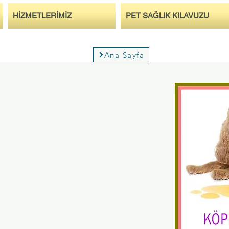
HİZMETLERİMİZ
PET SAĞLIK KILAVUZU
Ana Sayfa