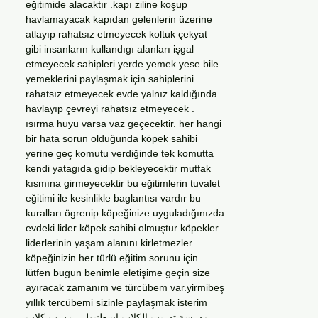
eğitimide alacaktır .kapı ziline koşup
havlamayacak kapıdan gelenlerin üzerine
atlayıp rahatsız etmeyecek koltuk çekyat
gibi insanların kullandıgı alanları işgal
etmeyecek sahipleri yerde yemek yese bile
yemeklerini paylaşmak için sahiplerini
rahatsız etmeyecek evde yalnız kaldığında
havlayıp çevreyi rahatsız etmeyecek .
ısırma huyu varsa vaz geçecektir. her hangi
bir hata sorun olduğunda köpek sahibi
yerine geç komutu verdiğinde tek komutta
kendi yatagıda gidip bekleyecektir mutfak
kısmına girmeyecektir bu eğitimlerin tuvalet
eğitimi ile kesinlikle baglantısı vardır bu
kuralları ögrenip köpeğinize uyguladığınızda
evdeki lider köpek sahibi olmuştur köpekler
liderlerinin yaşam alanını kirletmezler
köpeğinizin her türlü eğitim sorunu için
lütfen bugun benimle eletişime geçin size
ayıracak zamanım ve türcübem var.yirmibeş
yıllık tercübemi sizinle paylaşmak isterim
مدرسة تدريب الكلاب اسطنبول , مدرب كلاب