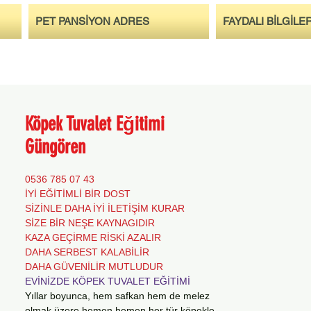
PET PANSİYON ADRES
FAYDALI BİLGİLE
Köpek Tuvalet Eğitimi
Güngören
0536 785 07 43
İYİ EĞİTİMLİ BİR DOST
SİZİNLE DAHA İYİ İLETİŞİM KURAR
SİZE BİR NEŞE KAYNAGIDIR
KAZA GEÇİRME RİSKİ AZALIR
DAHA SERBEST KALABİLİR
DAHA GÜVENİLİR MUTLUDUR
EVİNİZDE KÖPEK TUVALET EĞİTİMİ
Yıllar boyunca, hem safkan hem de melez
olmak üzere hemen hemen her tür köpekle