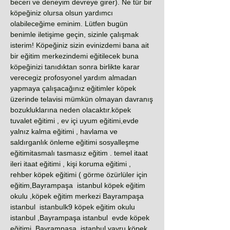
beceri ve deneyim devreye girer). Ne tür bir
köpeğiniz olursa olsun yardımcı
olabileceğime eminim. Lütfen bugün
benimle iletişime geçin, sizinle çalışmak
isterim! Köpeğiniz sizin evinizdemi bana ait
bir eğitim merkezindemi eğitilecek buna
köpeğinizi tanıdıktan sonra birlikte karar
verecegiz profosyonel yardım almadan
yapmaya çalışacağınız eğitimler köpek
üzerinde telavisi mümkün olmayan davranış
bozukluklarına neden olacaktır.köpek
tuvalet eğitimi , ev içi uyum eğitimi,evde
yalnız kalma eğitimi , havlama ve
saldırganlık önleme eğitimi sosyalleşme
eğitimitasmalı tasmasız eğitim . temel itaat
ileri itaat eğitimi , kişi koruma eğitimi ,
rehber köpek eğitimi ( görme özürlüler için
eğitim,Bayrampaşa istanbul köpek eğitim
okulu ,köpek eğitim merkezi Bayrampaşa
istanbul istanbulk9 köpek eğitim okulu
istanbul ,Bayrampaşa istanbul evde köpek
eğitimi ,Bayrampaşa istanbul yavru köpek