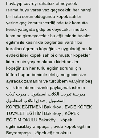
havlayıp çevreyi rahatsız etmeyecek .
ısırma huyu varsa vaz geçecektir. her hangi
bir hata sorun olduğunda köpek sahibi
yerine geç komutu verdiğinde tek komutta
kendi yatagıda gidip bekleyecektir mutfak
kısmına girmeyecektir bu eğitimlerin tuvalet
eğitimi ile kesinlikle baglantısı vardır bu
kuralları ögrenip köpeğinize uyguladığınızda
evdeki lider köpek sahibi olmuştur köpekler
liderlerinin yaşam alanını kirletmezler
köpeğinizin her türlü eğitim sorunu için
lütfen bugun benimle eletişime geçin size
ayıracak zamanım ve türcübem var.yirmibeş
yıllık tercübemi sizinle paylaşmak isterim
مدرسة تدريب الكلاب اسطنبول , مدرب كلاب
إسطنبول , فندق الكلاب اسطنبول
KÖPEK EĞİTMENİ Bakırköy , EVDE KÖPEK
TUVALET EĞİTİMİ Bakırköy , KÖPEK
EĞİTİM OKULU Bakırköy . köpek
eğitimcisiBayrampaşa , evde köpek eğitimi
Bayrampaşa ,köpek eğitim okulu