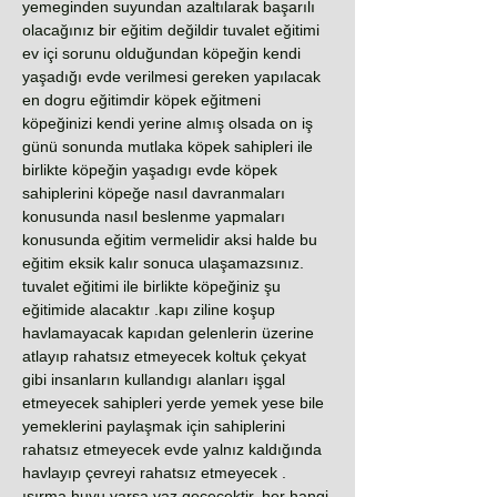
yemeginden suyundan azaltılarak başarılı
olacağınız bir eğitim değildir tuvalet eğitimi
ev içi sorunu olduğundan köpeğin kendi
yaşadığı evde verilmesi gereken yapılacak
en dogru eğitimdir köpek eğitmeni
köpeğinizi kendi yerine almış olsada on iş
günü sonunda mutlaka köpek sahipleri ile
birlikte köpeğin yaşadıgı evde köpek
sahiplerini köpeğe nasıl davranmaları
konusunda nasıl beslenme yapmaları
konusunda eğitim vermelidir aksi halde bu
eğitim eksik kalır sonuca ulaşamazsınız.
tuvalet eğitimi ile birlikte köpeğiniz şu
eğitimide alacaktır .kapı ziline koşup
havlamayacak kapıdan gelenlerin üzerine
atlayıp rahatsız etmeyecek koltuk çekyat
gibi insanların kullandıgı alanları işgal
etmeyecek sahipleri yerde yemek yese bile
yemeklerini paylaşmak için sahiplerini
rahatsız etmeyecek evde yalnız kaldığında
havlayıp çevreyi rahatsız etmeyecek .
ısırma huyu varsa vaz geçecektir. her hangi