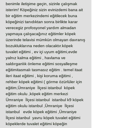
benimle iletişime geçin, sizinle çalışmak
isterim! Köpeğiniz sizin evinizdemi bana ait
bir eğitim merkezindemi eğitilecek buna
köpeğinizi tanıdıktan sonra birlikte karar
verecegiz profosyonel yardım almadan
yapmaya çalışacağınız eğitimler köpek
üzerinde telavisi mümkün olmayan davranış
bozukluklarına neden olacaktır.köpek
tuvalet eğitimi , ev içi uyum eğitimi,evde
yalnız kalma eğitimi , havlama ve
saldırganlık önleme eğitimi sosyalleşme
eğitimitasmalı tasmasız eğitim . temel itaat
ileri itaat eğitimi , kişi koruma eğitimi ,
rehber köpek eğitimi ( görme özürlüler için
eğitim,Ümraniye İlçesi istanbul köpek
eğitim okulu ,köpek eğitim merkezi
Ümraniye İlçesi istanbul istanbul k9 köpek
eğitim okulu istanbul ,Ümraniye İlçesi
istanbul evde köpek eğitimi ,Ümraniye
İlçesi istanbul yavru köpek tuvalet eğitimi
köpeklerde tuvalet eğitimi köpeğin