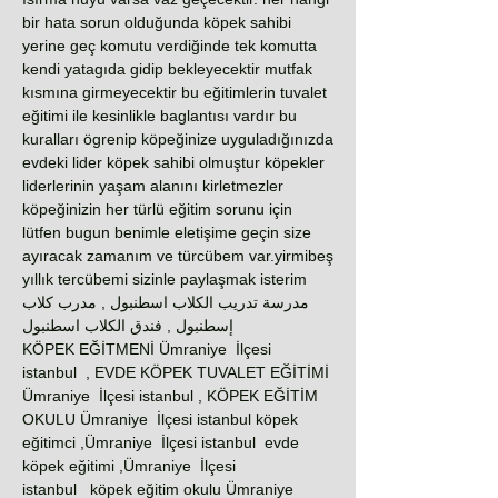
bir hata sorun olduğunda köpek sahibi
yerine geç komutu verdiğinde tek komutta
kendi yatagıda gidip bekleyecektir mutfak
kısmına girmeyecektir bu eğitimlerin tuvalet
eğitimi ile kesinlikle baglantısı vardır bu
kuralları ögrenip köpeğinize uyguladığınızda
evdeki lider köpek sahibi olmuştur köpekler
liderlerinin yaşam alanını kirletmezler
köpeğinizin her türlü eğitim sorunu için
lütfen bugun benimle eletişime geçin size
ayıracak zamanım ve türcübem var.yirmibeş
yıllık tercübemi sizinle paylaşmak isterim
مدرسة تدريب الكلاب اسطنبول , مدرب كلاب
إسطنبول , فندق الكلاب اسطنبول
KÖPEK EĞİTMENİ Ümraniye İlçesi
istanbul , EVDE KÖPEK TUVALET EĞİTİMİ
Ümraniye İlçesi istanbul , KÖPEK EĞİTİM
OKULU Ümraniye İlçesi istanbul köpek
eğitimci ,Ümraniye İlçesi istanbul evde
köpek eğitimi ,Ümraniye İlçesi
istanbul köpek eğitim okulu Ümraniye