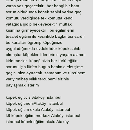
varsa vaz geçecektir. her hangi bir hata
sorun olduğunda köpek sahibi yerine geç
komutu verdiğinde tek komutta kendi
yatagıda gidip bekleyecektir mutfak
kısmına girmeyecektir bu eğitimlerin
tuvalet eğitimi ile kesinlikle baglantısı vardır
bu kuralları ögrenip köpeğinize
uyguladığınızda evdeki lider köpek sahibi
olmuştur köpekler liderlerinin yaşam alanını
kirletmezler köpeğinizin her türlü eğitim
sorunu için lütfen bugun benimle eletişime
geçin size ayıracak zamanım ve türcübem
var.yirmibeş yıllık tercübemi sizinle
paylaşmak isterim
köpek eğiticisi Ataköy istanbul
köpek eğitmeniAtaköy istanbul
köpek eğitim okulu Ataköy istanbul
k9 köpek eğitim merkezi Ataköy istanbul
istanbul köpek eğitim okulu Ataköy