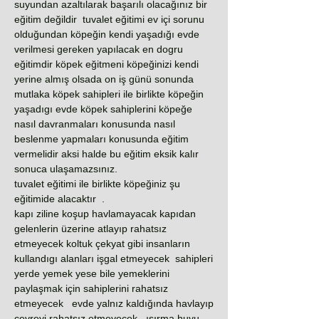
suyundan azaltılarak başarılı olacağınız bir
eğitim değildir tuvalet eğitimi ev içi sorunu
olduğundan köpeğin kendi yaşadığı evde
verilmesi gereken yapılacak en dogru
eğitimdir köpek eğitmeni köpeğinizi kendi
yerine almış olsada on iş günü sonunda
mutlaka köpek sahipleri ile birlikte köpeğin
yaşadıgı evde köpek sahiplerini köpeğe
nasıl davranmaları konusunda nasıl
beslenme yapmaları konusunda eğitim
vermelidir aksi halde bu eğitim eksik kalır
sonuca ulaşamazsınız.
tuvalet eğitimi ile birlikte köpeğiniz şu
eğitimide alacaktır .
kapı ziline koşup havlamayacak kapıdan
gelenlerin üzerine atlayıp rahatsız
etmeyecek koltuk çekyat gibi insanların
kullandıgı alanları işgal etmeyecek sahipleri
yerde yemek yese bile yemeklerini
paylaşmak için sahiplerini rahatsız
etmeyecek evde yalnız kaldığında havlayıp
çevreyi rahatsız etmeyecek . ısırma huyu