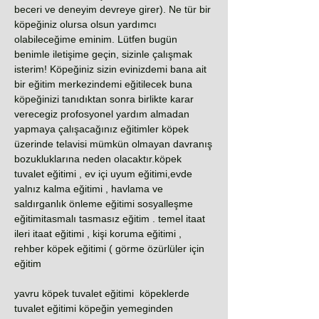
beceri ve deneyim devreye girer). Ne tür bir
köpeğiniz olursa olsun yardımcı
olabileceğime eminim. Lütfen bugün
benimle iletişime geçin, sizinle çalışmak
isterim! Köpeğiniz sizin evinizdemi bana ait
bir eğitim merkezindemi eğitilecek buna
köpeğinizi tanıdıktan sonra birlikte karar
verecegiz profosyonel yardım almadan
yapmaya çalışacağınız eğitimler köpek
üzerinde telavisi mümkün olmayan davranış
bozukluklarına neden olacaktır.köpek
tuvalet eğitimi , ev içi uyum eğitimi,evde
yalnız kalma eğitimi , havlama ve
saldırganlık önleme eğitimi sosyalleşme
eğitimitasmalı tasmasız eğitim . temel itaat
ileri itaat eğitimi , kişi koruma eğitimi ,
rehber köpek eğitimi ( görme özürlüler için
eğitim
yavru köpek tuvalet eğitimi köpeklerde
tuvalet eğitimi köpeğin yemeginden