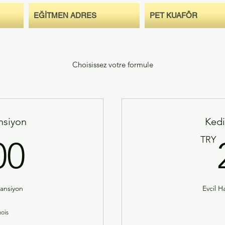
EĞİTMEN ADRES
PET KUAFÖR
Choisissez votre formule
nsiyon
Kedi
200TRY
TRY
00
Pansiyon
Evcil H
mois