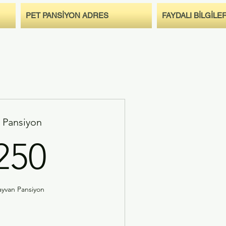
PET PANSİYON ADRES
FAYDALI BİLGİLE
 Pansiyon
250TRY
250
ayvan Pansiyon