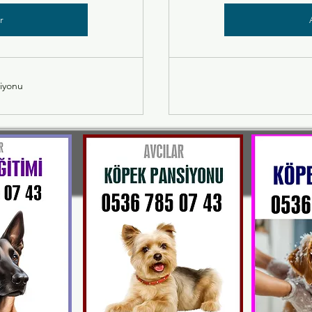
r
iyonu