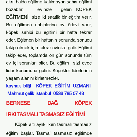
aksi halde eğitime katılmayan şahıs eğitimi
bozabilir, evinize gelen KÖPEK
EĞİTMENİ size iki saatlik bir eğitim verir.
Bu eğitimde sahiplerine ev ödevi verir,
köpek sahibi bu eğitimi bir hafta
tekrar
eder. Eğitmen bir haftanın sonunda sonucu
takip etmek için tekrar evinize gelir. Eğitimi
takip eder, toplamda on gün sonunda tüm
ev içi sorunları biter. Bu eğitim sizi evde
lider k
onumuna getirir. Köpekler liderlerinin
yaşam alanını kirletmezler.​
kaynak bilği KÖPEK EĞİTİM UZMANI
Mahmut çelik istanbul
0536 785 07 43
BERNESE DAĞ KÖPEK
IRKI
T
ASMALI TASMASIZ EĞİTİMİ
Köpek altı aylık iken tasmalı tasmasız
eğitim başlar. Tasmalı tasmasız eğitimde