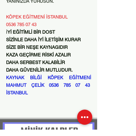
YANINIZDA YÜRÜSÜN.
KÖPEK EĞİTMENİ İSTANBUL
0536 785 07 43
İ
Yİ EĞİTİMLİ BİR DOST
SİZİNLE DAHA İYİ İLETİŞİM KURAR
SİZE BİR NEŞE KAYNAGIDIR
KAZA GEÇİRME RİSKİ AZALIR
DAHA SERBEST KALABİLİR
DAHA GÜVENİLİR MUTLUDUR.
KAYNAK BİLĞİ KÖPEK EĞİTMENİ
MAHMUT ÇELİK
0536 785 07 43
İSTANBUL