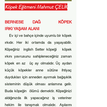
Köpek Eğitmeni Mahmut ÇELİK
BERNESE DAĞ KÖPEK
IRKI
YAŞAM ALANI
Ev iç
i ve bahç
e içinde uyumlu bir köpek
ırkıdır. Her iki
ortamda da yaşayabilir.
Köpeğiniz inglish Setter köpeği köpek
ırkını yavr
usunu
sa
hiplenec
eğiniz zaman
köpek en az üç ay olmalıdır. Üç aydan
küçük köpekler anne sütüne ihtiyaç
duydukları için anneden
ayırmak bağışıklık
sisteminin düşük olması
anlamına gelir.
Buda köpeğin
ölümü demektir. K
öpeğinizi
aldığınızda ilk yapac
ağınız iş veteriner
hekim ile tanışmak olmalıdır. Aşılarını