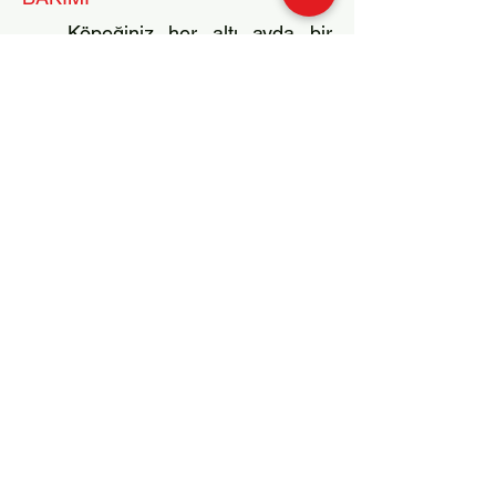
K
öpeğiniz her altı ayda bir
çiftleşme dönemine
girecektir.
Yavru almak ve doğum
için en uygun dönem köpeğin on
altı aylık olduğu dönemdir.
Hamilelik 62 gün sürer ve altı ile
sekiz adet yavru doğabilir.
Yavrularını 3 ay emzirir. Her altı
ayda bir regli olduğu dönemlerde
köpeğinizi diğer erkek köpeklerden
korumalısınız. Köpeğinizi
çiftleştirdiğinizde aşıya
götüreceğiniz zaman veteriner