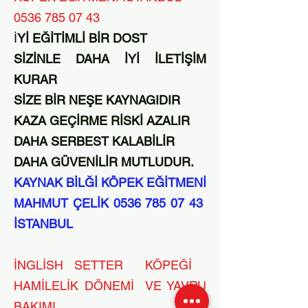
0536 785 07 43
İ
Yİ EĞİTİMLİ BİR DOST
SİZİNLE DAHA İYİ İLETİŞİM
KURAR
SİZE BİR NEŞE KAYNAGIDIR
KAZA GEÇİRME RİSKİ AZALIR
DAHA SERBEST KALABİLİR
DAHA GÜVENİLİR MUTLUDUR.
KAYNAK BİLĞİ KÖPEK EĞİTMENİ
MAHMUT ÇELİK
0536 785 07 43
İSTANBUL
İNGLİSH SETTER KÖPEĞİ
HAMİLELİK DÖNEMİ VE YAVRU
BAKIMI