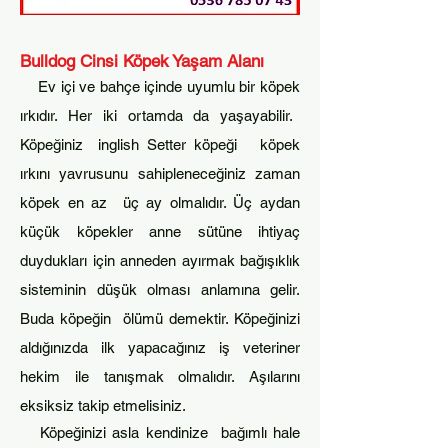
Bulldog Cinsi Köpek
Yaşam Alanı
Ev iç
i
v
e
b
ahç
e i
çinde uyumlu bir köpek
ırkıdır. Her iki
ortamda da yaşayabilir.
Köpeğiniz inglish Setter köpeği köpek
ırkını yavr
u
sunu
sa
hiplen
ec
eğiniz zaman
köpek en az
üç ay olm
alıdır. Üç ayd
an
küçük köpekler anne sütüne ihtiyaç
duydukları
iç
in anneden
ayırmak bağışıklık
sisteminin düşük olm
ası
anlamına gelir.
Buda köpeğin
ölümü demektir. K
öpeğinizi
aldığınızda ilk yapac
ağınız iş v
eteriner
hekim ile tanışmak olmalıdır. Aşılarını
eksiksiz takip etmelisiniz.
Köpeğinizi asla kendinize bağımlı hale