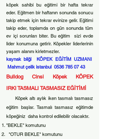
köpek sahibi bu eğitimi bir hafta
tekrar
eder. Eğitmen bir haftanın sonunda sonucu
takip etmek için tekrar evinize gelir. Eğitimi
takip eder, toplamda on gün sonunda tüm
ev içi sorunları biter. Bu eğitim sizi evde
lider k
onumuna getirir. Köpekler liderlerinin
yaşam alanını kirletmezler.​
kaynak bilği KÖPEK EĞİTİM UZMANI
Mahmut çelik istanbul
0536 785 07 43
Bulldog Cinsi Köpek
KÖPEK
IRKI
T
ASMALI TASMASIZ EĞİTİMİ
Köpek altı aylık ik
en tasmalı tasmasız
eğitim başlar. Tasmalı tasmasız eğitimde
köpeğiniz daha kontrol edilebilir olacaktır.
"BEKLE" komu
tunu
"OTUR BEKLE" komutunu