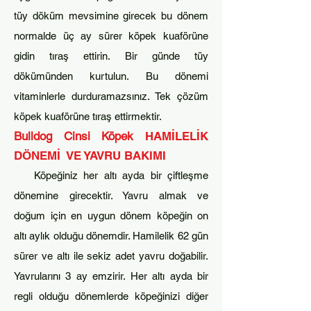
tüy döküm mevsimine girecek bu dönem
n
ormalde üç ay sürer köpek kuaförüne
gidin tıraş ettirin. Bir günde tüy
dökümünden kurtulun. Bu dönemi
vitaminlerle durduramazsınız. Tek çözüm
köpek kuaförüne tıraş ettirmektir.
Bulldog Cinsi Köpek
HA
MİLELİK
DÖNEMİ VE YAVRU BAKIMI
Köpeğiniz her altı ayda bir çiftleşme
dönemine girecektir. Yavru almak ve
doğum için en uygun dönem köpeğin on
altı aylık olduğu dön
emdir.
Hamilelik 62 gün
sürer ve altı ile sekiz adet yavru doğabilir.
Yavrularını 3 ay emzirir. Her altı ayda bir
regli olduğu dönemlerde köpe
ğinizi diğer