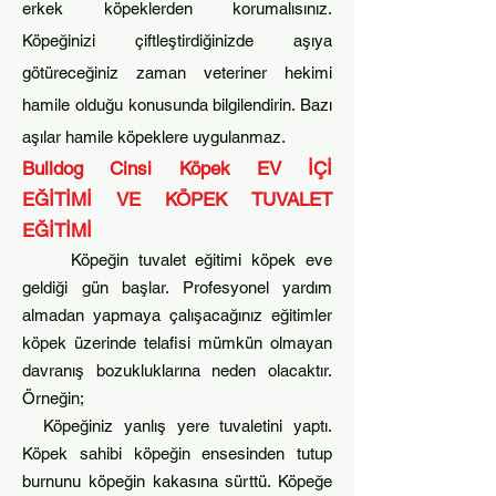
erkek köpeklerden korumalısınız.
Köpeğinizi çiftleştirdiğinizde aşıya
götüreceğiniz zaman veteriner hekimi
ham
ile olduğu konusunda bilgilendirin. Bazı
aşılar hamile köpeklere uygulanmaz.
Bulldog Cinsi Köpek
EV İÇİ
EĞİTİMİ
VE
KÖPEK TUVALET
EĞİTİMİ
Köpeğin tuvalet eğitimi köp
ek eve
geldiği gün başlar. Profesyonel yardım
almadan yapmaya çalışacağınız eğitimler
köpek üzerinde telafisi mümkün olmayan
davranış bozukluklarına neden olacaktır.
Örneğin;
Köpeğiniz yanlı
ş yere t
uvalet
ini yaptı.
Köpek sahibi köpeğin ensesinden tutup
burnunu köpeğin kakasına sürttü. Köpeğe