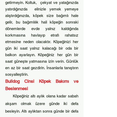
getirme
yin. Koltuk, çekyat ve yata
ğınızda
yatırdığınızda elinizle yemek yemeye
alıştırdığınızda, köpek size bağımlı hale
gelir, bu bağımlılık hali köpeğin sonraki
dönemlerde evde yalnız kaldığında
korkmasına
havlayıp etrafı rahatsız
etm
esine neden olacaktır. Köpeğinizi her
gün iki saat yalnız kalacağı bir oda bir
balkon ayarlayın. K
öpeğiniz her gün bir
saat güneşte yatmasına izin verin. Günlük
en az bir saat gezdirin. İnsanlarla tanıştırın
sosyalleştirin.
Bulldog Cinsi Köpek
Bakımı ve
Beslen
me
si
Köpeğiniz altı aylık olana kadar sabah
akşam olmak üzere günde iki defa
besleyin. Altı aylıktan sonra günde bir defa