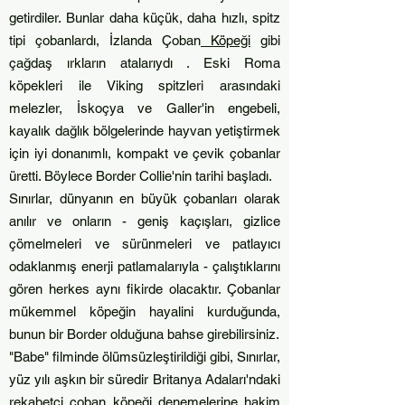
getirdiler.
Bunlar daha küçük, daha hızlı, spitz
tipi çobanlardı, İzlanda Çoban
Köpeği
gibi
çağdaş ırkların atalarıydı . Eski Roma
köpekleri ile Viking spitzleri arasındaki
melezler, İskoçya ve Galler'in engebeli,
kayalık dağlık bölgelerinde hayvan yetiştirmek
için iyi donanımlı, kompakt ve çevik çobanlar
üretti. Böylece Border Collie'nin tarihi başladı.
Sınırlar, dünyanın en büyük çobanları olarak
anılır ve onların - geniş kaçışları, gizlice
çömelmeleri ve sürünmeleri ve patlayıcı
odaklanmış enerji patlamalarıyla - çalıştıklarını
gören herkes aynı fikirde olacaktır. Çobanlar
mükemmel köpeğin hayalini kurduğunda,
bunun bir Border olduğuna bahse girebilirsiniz.
"Babe" filminde ölümsüzleştirildiği gibi, Sınırlar,
yüz yılı aşkın bir süredir Britanya Adaları'ndaki
rekabetçi çoban köpeği denemelerine hakim