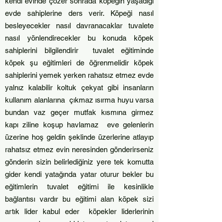
kendi evinde çözer sonrada köpeğin yaşadığı
evde sahiplerine ders verir. Köpeği nasıl
besleyecekler nasıl davranacaklar tuvalete
nasıl yönlendirecekler bu konuda köpek
sahiplerini bilgilendirir tuvalet eğitiminde
köpek şu eğitimleri de öğrenmelidir köpek
sahiplerini yemek yerken rahatsız etmez evde
yalnız kalabilir koltuk çekyat gibi insanların
kullanım alanlarına çıkmaz ısırma huyu varsa
bundan vaz geçer mutfak kısmına girmez
kapı ziline koşup havlamaz eve gelenlerin
üzerine hoş geldin şeklinde üzerlerine atlayıp
rahatsız etmez evin neresinden gönderirseniz
gönderin sizin belirlediğiniz yere tek komutta
gider kendi yatağında yatar oturur bekler bu
eğitimlerin tuvalet eğitimi ile kesinlikle
bağlantısı vardır bu eğitimi alan köpek sizi
artık lider kabul eder köpekler liderlerinin