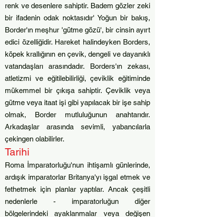
renk ve desenlere sahiptir. Badem gözler zeki
bir ifadenin odak noktasıdır' Yoğun bir bakış,
Border'ın meşhur 'gütme gözü', bir cinsin ayırt
edici özelliğidir. Hareket halindeyken Borders,
köpek krallığının en çevik, dengeli ve dayanıklı
vatandaşları arasındadır. Borders'ın zekası,
atletizmi ve eğitilebilirliği, çeviklik eğitiminde
mükemmel bir çıkışa sahiptir. Çeviklik veya
gütme veya itaat işi gibi yapılacak bir işe sahip
olmak, Border mutluluğunun anahtarıdır.
Arkadaşlar arasında sevimli, yabancılarla
çekingen olabilirler.
Tari
hi
Roma İmparatorluğu'nun ihtişamlı günlerinde,
ardışık imparatorlar Britanya'yı işgal etmek ve
fethetmek için planlar yaptılar. Ancak çeşitli
nedenlerle - imparatorluğun diğer
bölgelerindeki ayaklanmalar veya değişen