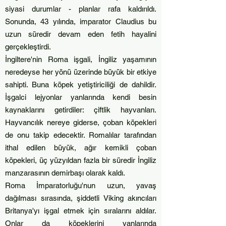
siyasi durumlar - planlar rafa kaldırıldı.
Sonunda, 43 yılında, imparator Claudius bu
uzun süredir devam eden fetih hayalini
gerçekleştirdi.
İngiltere'nin Roma işgali, İngiliz yaşamının
neredeyse her yönü üzerinde büyük bir etkiye
sahipti. Buna köpek yetiştiriciliği de dahildir.
İşgalci lejyonlar yanlarında kendi besin
kaynaklarını getirdiler: çiftlik hayvanları.
Hayvancılık nereye giderse, çoban köpekleri
de onu takip edecektir. Romalılar tarafından
ithal edilen büyük, ağır kemikli çoban
köpekleri, üç yüzyıldan fazla bir süredir İngiliz
manzarasının demirbaşı olarak kaldı.
Roma İmparatorluğu'nun uzun, yavaş
dağılması sırasında, şiddetli Viking akıncıları
Britanya'yı işgal etmek için sıralarını aldılar.
Onlar da köpeklerini yanlarında