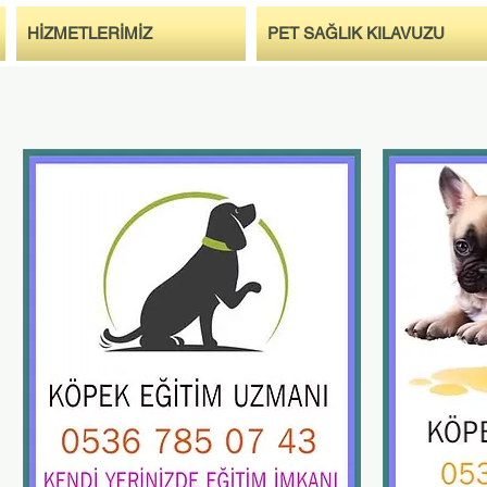
HİZMETLERİMİZ
PET SAĞLIK KILAVUZU