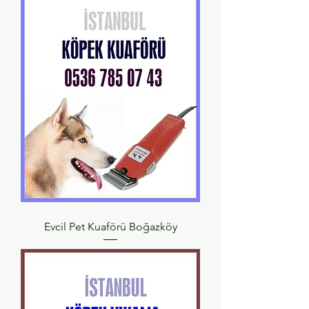
Evcil Pet Kuaförü Boğazköy