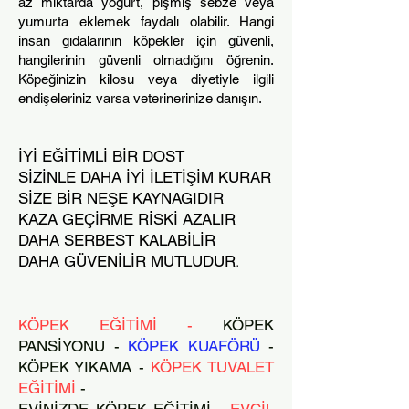
az miktarda yoğurt, pişmiş sebze veya
yumurta eklemek faydalı olabilir. Hangi
insan gıdalarının köpekler için güvenli,
hangilerinin güvenli olmadığını öğrenin.
Köpeğinizin kilosu veya diyetiyle ilgili
endişeleriniz varsa veterinerinize danışın.
İYİ EĞİTİMLİ BİR DOST
SİZİNLE DAHA İYİ İLETİŞİM KURAR
SİZE BİR NEŞE KAYNAGIDIR
KAZA GEÇİRME RİSKİ AZALIR
DAHA SERBEST KALABİLİR
DAHA GÜVENİLİR MUTLUDUR
.
KÖPEK EĞİTİMİ -
KÖPEK
PANSİYONU -
KÖPEK KUAFÖRÜ
-
KÖPEK YIKAMA -
KÖPEK TUVALET
EĞİTİMİ
-