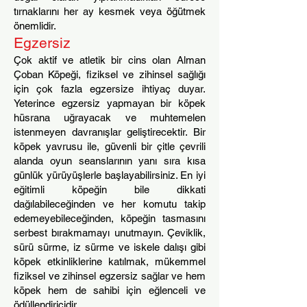
tırnaklarını her ay kesmek veya öğütmek
önemlidir.
Egzersiz
Çok aktif ve atletik bir cins olan Alman
Çoban Köpeği, fiziksel ve zihinsel sağlığ
ı
için çok fazla egzersize ihtiyaç duyar.
Yeterince egzersiz yapmayan bir köpek
hüsrana uğrayacak ve muhtemelen
istenmeyen davranışlar geliştirecektir. Bir
köpek yavrusu ile, güvenli bir çitle çevrili
alanda oyun seanslarının yanı sıra kısa
günlük yürüyüşlerle başlayabilirsiniz. En iyi
eğitimli köpeğin bile dikkati
dağılabileceğinden ve her komutu takip
edemeyebileceğinden, köpeğin tasmasını
serbest bırakmamayı unutmayın. Çeviklik,
sürü sürme, iz sürme ve iskele dalışı gibi
köpek etkinliklerine katılmak, mükemmel
fiziksel ve zihinsel egzersiz sağlar ve hem
köpek hem de sahibi için eğlenceli ve
ödüllendiricidir.