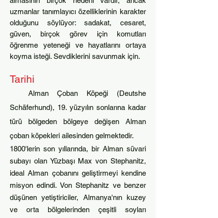
almasının birçok nedeni vardır, ancak
uzmanlar tanımlayıcı özell
ikle
rinin karakter
olduğunu söylüyor: sadakat, cesaret,
güven, birçok görev için komutları
öğrenme yeteneği ve hayatlarını ortaya
koyma isteği. Sevd
iklerini savunmak için.
Tari
hi
Alman Çoban Köpeği (Deutshe
Schäferhund), 19. yüzyılın sonlarına kadar
türü bölgeden bölgeye değişen Alman
çoban köpekleri ailesinden gelmektedir.
1800'lerin son yıllarında, bir Alman süvari
subayı olan Yüzbaşı Max von Stephanitz,
ideal Alman çobanını geliştirmeyi kendine
misyon edindi. Von Stephanitz ve benzer
düşünen yetiştiriciler, Almanya'nın kuzey
ve orta bölgelerinden çeşitli soyları