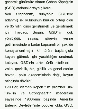
geçerek günümüz Alman Çoban Köpeğinin
(GSD) atalarını ortaya çıkardı.
Von Stephanitz, dünyanın GSD'lere
adanmış ilk kulübünün kurucu ortağı oldu
ve 35 yılını cinsi geliştirmek ve geliştirmek
için harcadı. Bugün, GSD'nin çok
yönlülüğü, sayısız görevin yerine
getirilmesinde o kadar kapsamlı bir şekilde
konuşlandırılmıştır ki, türün başlangıçta
koyun gütmek için yaratıldığını unutmak
kolaydır. GSD'nin artık ünlü nitelikleri -
zeka, çeviklik, hız, gizlilik ve genel otorite
havası- polis akademisinde değ
il, koyun
otlağında dövüldü.
GSD'ler, kısmen köpek film yıldızları Rin-
Tin-Tin ve Strongheart'ın maceraları
sayesinde 1900'lerin başında Amerika
Birleşik Devletleri'nde popüler oldu. GSD,