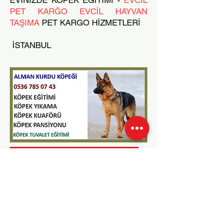
EVİNİZDE KÖPEK EĞİTİMİ -
EVCİL
PET KARĞO EVCİL HAYVAN
TAŞIMA
PET KARGO HİZMETLERİ
İSTANBUL
Köpek Eğitmeni Mahmut ÇELİK
0536 785 07 43