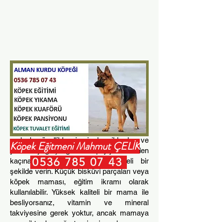
Beslenme
Köpeğin yaşına (köpek yavrusu, yetişkin
veya yaşlı) uygun yüksek kaliteli bir köpek
maması, türün ihtiyaç duyduğu tüm besin
maddelerine sahip olacaktır. Sofra artıkları
sindirim rahatsızlığına neden olabilir, bu
nedenle, özellikle pişmiş kemiklerden ve
Köpek Eğitmeni Mahmut ÇELİK
yüksek yağ içeriğine sahip yiyeceklerden
0536 785 07 43
kaçınarak, bunları yalnızca idareli bir
şekilde verin. Küçük bisküvi parçaları veya
köpek maması, eğitim ikramı olarak
kullanılabilir. Yüksek kaliteli bir mama ile
besliyorsanız, vitamin ve mineral
takviyesine gerek yoktur, ancak mamaya